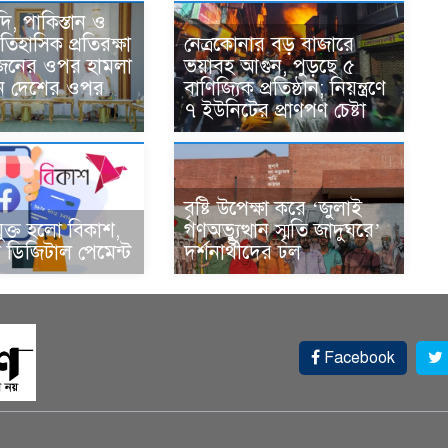
দি, পাকিস্তান ও
তিহাসিক প্রতিরক্ষা
নেত্রকোনার বড় বাজারে
একজনের ওপর হামলা
ভয়াবহ আগুন, পুড়ছে ৫
ন দেশের ওপর
বাণিজ্যিক প্রতিষ্ঠান; নিয়ন্ত্রণে
৭ ইউনিটের প্রাণপণ চেষ্টা
বৃষ্টি উপেক্ষা করে ‘জুলাই
ুক্ত হলো বিকাশ,
গণঅভ্যুত্থান স্মৃতি জাদুঘরে’
ডিজিটাল পেমেন্ট
দর্শনার্থীদের ঢল
Facebook