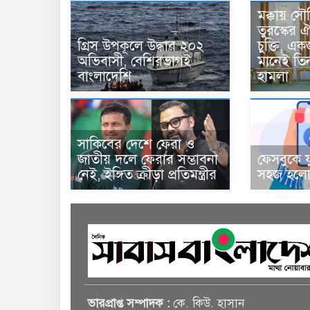
মক্কায় সৌ
তুরস্কের ঐ
গ্রিস উপকূলে উদ্ধার ২০২
চুক্তি, 
অভিবাসী, বেশিরভাগই
মানেই তি
বাংলাদেশি
হামলা
সাকিবের দেশে ফেরা ও
জাতীয় দলে ফেরার সম্ভাবনা
ফেসবুকে য
নেই, ইঙ্গিত ক্রীড়া প্রতিমন্ত্রীর
সহজ হলো 
ভারপ্রাপ্ত সম্পাদক :
কে. কিউ. হাসান