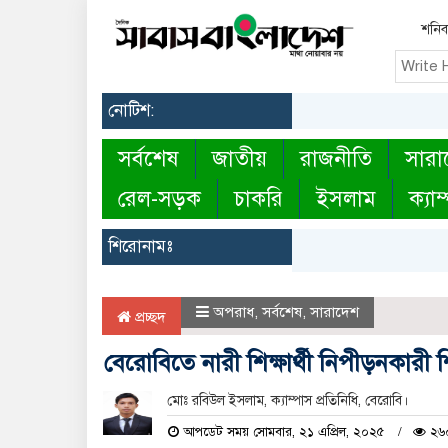
শনিব
নোটিশ:
সর্বশেষ
জাতীয়
রাজনীতি
সারা
রেল-সড়ক
চাকরি
ইসলাম
ক্যাম
শিরোনামঃ
অপরাধ
,
সর্বশেষ
,
সারাদেশ
প্রচ্ছদ
বেরোবিতে নারী শিক্ষার্থী নিপীড়নকারী শি
মোঃ রবিউল ইসলাম, ক্যাম্পাস প্রতিনিধি, বেরোবি।
আপডেট সময় সোমবার, ২১ এপ্রিল, ২০২৫
২৬০