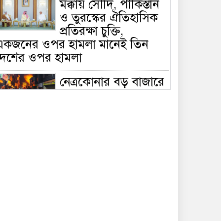
মক্কায় সৌদি, পাকিস্তান
ও তুরস্কের ঐতিহাসিক
প্রতিরক্ষা চুক্তি,
একজনের ওপর হামলা মানেই তিন
দেশের ওপর হামলা
নেত্রকোনার বড় বাজারে
ভয়াবহ আগুন, পুড়ছে ৫
বাণিজ্যিক প্রতিষ্ঠান;
িয়ন্ত্রণে ৭ ইউনিটের প্রাণপণ চেষ্টা
সাকিবের দেশে ফেরা ও
জাতীয় দলে ফেরার
সম্ভাবনা নেই, ইঙ্গিত
্রীড়া প্রতিমন্ত্রীর
ফেসবুকে যুক্ত হলো