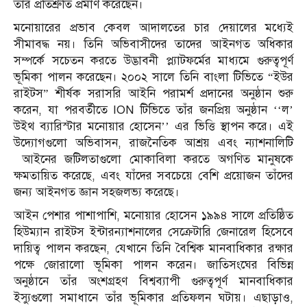
তাঁর প্রতিশ্রুতি প্রমাণ করেছেন।
মনোয়ারের প্রভাব কেবল আদালতের চার দেয়ালের মধ্যেই
সীমাবদ্ধ নয়। তিনি অভিবাসীদের তাদের আইনগত অধিকার
সম্পর্কে সচেতন করতে উদ্ভাবনী প্ল্যাটফর্মের মাধ্যমে গুরুত্বপূর্ণ
ভূমিকা পালন করেছেন। ২০০২ সালে তিনি বাংলা টিভিতে “ইউর
রাইটস” শীর্ষক সরাসরি আইনি পরামর্শ প্রদানের অনুষ্ঠান শুরু
করেন, যা পরবর্তীতে ION টিভিতে তাঁর জনপ্রিয় অনুষ্ঠান ‘‘ল’
উইথ ব্যারিস্টার মনোয়ার হোসেন’’ এর ভিত্তি স্থাপন করে। এই
উদ্যোগগুলো অভিবাসন, রাজনৈতিক আশ্রয় এবং ন‍্যাশনালিটি
আইনের জটিলতাগুলো মোকাবিলা করতে অগণিত মানুষকে
ক্ষমতায়িত করেছে, এবং যাঁদের সবচেয়ে বেশি প্রয়োজন তাঁদের
জন্য আইনগত জ্ঞান সহজলভ্য করেছে।
আইন পেশার পাশাপাশি, মনোয়ার হোসেন ১৯৯৪ সালে প্রতিষ্ঠিত
হিউম্যান রাইটস ইন্টারন্যাশনালের সেক্রেটারি জেনারেল হিসেবে
দায়িত্ব পালন করছেন, যেখানে তিনি বৈশ্বিক মানবাধিকার রক্ষার
পক্ষে জোরালো ভূমিকা পালন করেন। জাতিসংঘের বিভিন্ন
অনুষ্ঠানে তাঁর অংশগ্রহণ বিশ্বব্যাপী গুরুত্বপূর্ণ মানবাধিকার
ইস্যুগুলো সমাধানে তাঁর ভূমিকার প্রতিফলন ঘটায়। এছাড়াও,