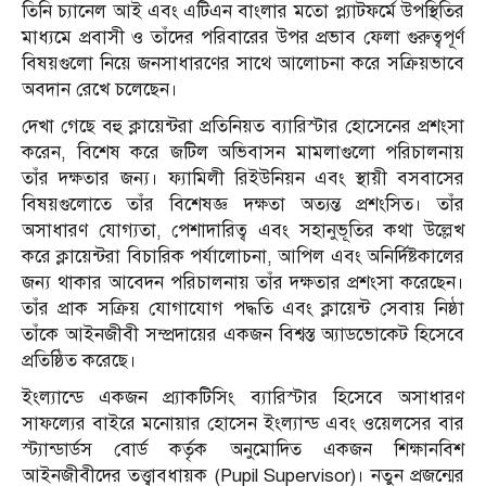
তিনি চ্যানেল আই এবং এটিএন বাংলার মতো প্ল্যাটফর্মে উপস্থিতির
মাধ্যমে প্রবাসী ও তাঁদের পরিবারের উপর প্রভাব ফেলা গুরুত্বপূর্ণ
বিষয়গুলো নিয়ে জনসাধারণের সাথে আলোচনা করে সক্রিয়ভাবে
অবদান রেখে চলেছেন।
দেখা গেছে বহু ক্লায়েন্টরা প্রতিনিয়ত ব্যারিস্টার হোসেনের প্রশংসা
করেন, বিশেষ করে জটিল অভিবাসন মামলাগুলো পরিচালনায়
তাঁর দক্ষতার জন্য। ফ‍্যামিলী রিইউনিয়ন এবং স্থায়ী বসবাসের
বিষয়গুলোতে তাঁর বিশেষজ্ঞ দক্ষতা অত্যন্ত প্রশংসিত। তাঁর
অসাধারণ যোগ্যতা, পেশাদারিত্ব এবং সহানুভূতির কথা উল্লেখ
করে ক্লায়েন্টরা বিচারিক পর্যালোচনা, আপিল এবং অনির্দিষ্টকালের
জন্য থাকার আবেদন পরিচালনায় তাঁর দক্ষতার প্রশংসা করেছেন।
তাঁর প্রাক সক্রিয় যোগাযোগ পদ্ধতি এবং ক্লায়েন্ট সেবায় নিষ্ঠা
তাঁকে আইনজীবী সম্প্রদায়ের একজন বিশ্বস্ত অ্যাডভোকেট হিসেবে
প্রতিষ্ঠিত করেছে।
ইংল্যান্ডে একজন প্র্যাকটিসিং ব্যারিস্টার হিসেবে অসাধারণ
সাফল্যের বাইরে মনোয়ার হোসেন ইংল্যান্ড এবং ওয়েলসের বার
স্ট্যান্ডার্ডস বোর্ড কর্তৃক অনুমোদিত একজন শিক্ষানবিশ
আইনজীবীদের তত্ত্বাবধায়ক (Pupil Supervisor)। নতুন প্রজন্মের