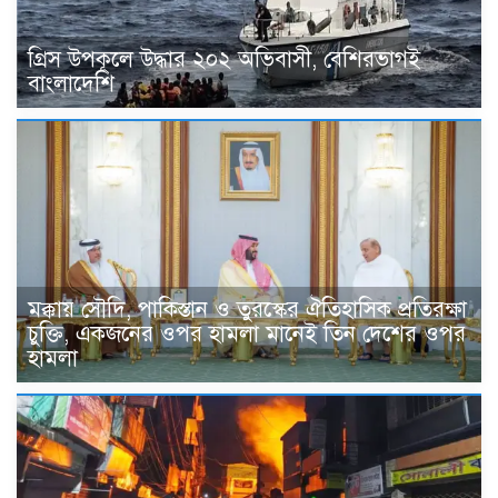
গ্রিস উপকূলে উদ্ধার ২০২ অভিবাসী, বেশিরভাগই
বাংলাদেশি
মক্কায় সৌদি, পাকিস্তান ও তুরস্কের ঐতিহাসিক প্রতিরক্ষা
চুক্তি, একজনের ওপর হামলা মানেই তিন দেশের ওপর
হামলা