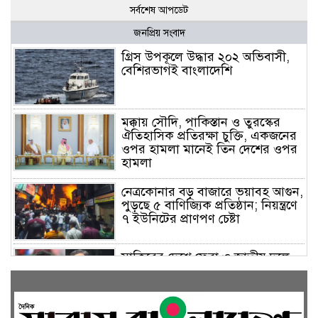
সর্বশেষ আপডেট
জনপ্রিয় সংবাদ
গ্রিস উপকূলে উদ্ধার ২০২ অভিবাসী,
বেশিরভাগই বাংলাদেশি
মক্কায় সৌদি, পাকিস্তান ও তুরস্কের
ঐতিহাসিক প্রতিরক্ষা চুক্তি, একজনের
ওপর হামলা মানেই তিন দেশের ওপর
হামলা
নেত্রকোনার বড় বাজারে ভয়াবহ আগুন,
পুড়ছে ৫ বাণিজ্যিক প্রতিষ্ঠান; নিয়ন্ত্রণে
৭ ইউনিটের প্রাণপণ চেষ্টা
সাকিবের দেশে ফেরা ও জাতীয় দলে
ফেরার সম্ভাবনা নেই, ইঙ্গিত ক্রীড়া
প্রতিমন্ত্রীর