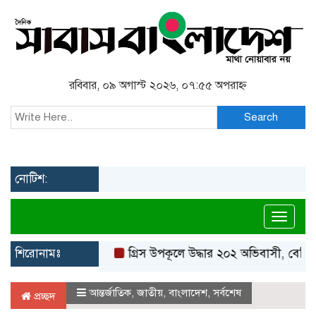
রবিবার, ০৯ অগাস্ট ২০২৬, ০৭:৫৫ অপরাহ্ন
Search
নোটিশ:
Toggl
শিরোনামঃ
গ্রিস উপকূলে উদ্ধার ২০২ অভিবাসী, বেশিরভাগই 
আন্তর্জাতিক
,
জাতীয়
,
বাংলাদেশ
,
সর্বশেষ
প্রচ্ছদ