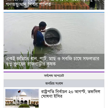
গণঅভ্যুত্থান দিবস পালিত
একই জমিতে ধান, পাট, মাছ ও সবজি চাষে সফলতার
স্বপ্ন বুনছেন রাজবাড়ীর কৃষক
সর্বশেষ আপডেট
জনপ্রিয় সংবাদ
রাষ্ট্রপতি নির্বাচন ২০ আগস্ট, তফসিল
ঘোষণা ইসির