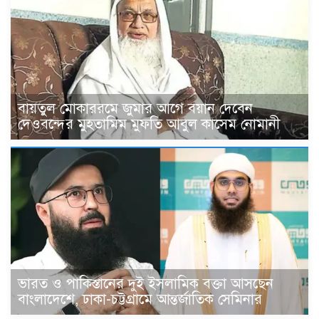
বায়তুল মোকাররমে জুমার আগে বয়ান দেবেন
দেওবন্দের মুহতামিম মুফতি আবুল কাসেম নোমানী
ভারত ও পাকিস্তানের দুই ইসলামিক বক্তা আসছেন
বাংলাদেশে, ঢাকা-চট্টগ্রামে আন্তর্জাতিক সেমিনার