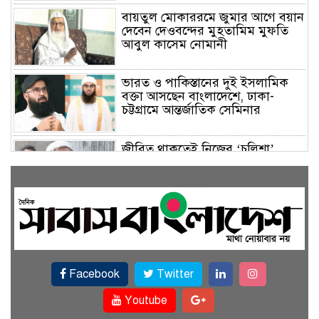
বায়তুল মোকাররমে জুমার আগে বয়ান
দেবেন দেওবন্দের মুহতামিম মুফতি
আবুল কাসেম নোমানী
ভারত ও পাকিস্তানের দুই ইসলামিক
বক্তা আসছেন বাংলাদেশে, ঢাকা-
চট্টগ্রামে আন্তর্জাতিক সেমিনার
জীবিত থাকতেই নিজের ‘চল্লিশা’
করলেন বৃদ্ধ, খেলেন ২ হাজার মানুষ
বালিয়াকান্দিতে উপজেলা প্রশাসনের
আয়োজনে জুলাই গণঅভ্যুত্থান দিবস
পালিত
Facebook
Twitter
একই জমিতে ধান, পাট, মাছ ও সবজি
চাষে সফলতার স্বপ্ন বুনছেন রাজবাড়ীর
Youtube
কৃষক