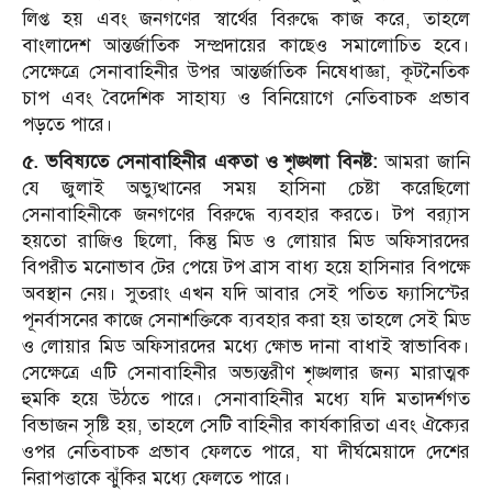
লিপ্ত হয় এবং জনগণের স্বার্থের বিরুদ্ধে কাজ করে, তাহলে
বাংলাদেশ আন্তর্জাতিক সম্প্রদায়ের কাছেও সমালোচিত হবে।
সেক্ষেত্রে সেনাবাহিনীর উপর আন্তর্জাতিক নিষেধাজ্ঞা, কূটনৈতিক
চাপ এবং বৈদেশিক সাহায্য ও বিনিয়োগে নেতিবাচক প্রভাব
পড়তে পারে।
৫. ভবিষ্যতে সেনাবাহিনীর একতা ও শৃঙ্খলা বিনষ্ট:
আমরা জানি
যে জুলাই অভ্যুত্থানের সময় হাসিনা চেষ্টা করেছিলো
সেনাবাহিনীকে জনগণের বিরুদ্ধে ব্যবহার করতে। টপ ব্র‍্যাস
হয়তো রাজিও ছিলো, কিন্তু মিড ও লোয়ার মিড অফিসারদের
বিপরীত মনোভাব টের পেয়ে টপ ব্রাস বাধ্য হয়ে হাসিনার বিপক্ষে
অবস্থান নেয়। সুতরাং এখন যদি আবার সেই পতিত ফ্যাসিস্টের
পূনর্বাসনের কাজে সেনাশক্তিকে ব্যবহার করা হয় তাহলে সেই মিড
ও লোয়ার মিড অফিসারদের মধ্যে ক্ষোভ দানা বাধাই স্বাভাবিক।
সেক্ষেত্রে এটি সেনাবাহিনীর অভ্যন্তরীণ শৃঙ্খলার জন্য মারাত্মক
হুমকি হয়ে উঠতে পারে। সেনাবাহিনীর মধ্যে যদি মতাদর্শগত
বিভাজন সৃষ্টি হয়, তাহলে সেটি বাহিনীর কার্যকারিতা এবং ঐক্যের
ওপর নেতিবাচক প্রভাব ফেলতে পারে, যা দীর্ঘমেয়াদে দেশের
নিরাপত্তাকে ঝুঁকির মধ্যে ফেলতে পারে।