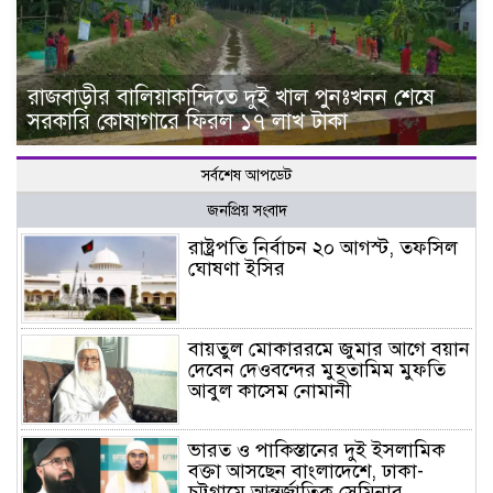
রাজবাড়ীর বালিয়াকান্দিতে দুই খাল পুনঃখনন শেষে
সরকারি কোষাগারে ফিরল ১৭ লাখ টাকা
সর্বশেষ আপডেট
জনপ্রিয় সংবাদ
রাষ্ট্রপতি নির্বাচন ২০ আগস্ট, তফসিল
ঘোষণা ইসির
বায়তুল মোকাররমে জুমার আগে বয়ান
দেবেন দেওবন্দের মুহতামিম মুফতি
আবুল কাসেম নোমানী
ভারত ও পাকিস্তানের দুই ইসলামিক
বক্তা আসছেন বাংলাদেশে, ঢাকা-
চট্টগ্রামে আন্তর্জাতিক সেমিনার