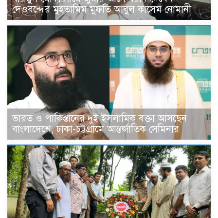
দেওবন্দের মুহতামিম মুফতি আবুল কাসেম নোমানী
ভারত ও পাকিস্তানের দুই ইসলামিক বক্তা আসছেন
বাংলাদেশে, ঢাকা-চট্টগ্রামে আন্তর্জাতিক সেমিনার