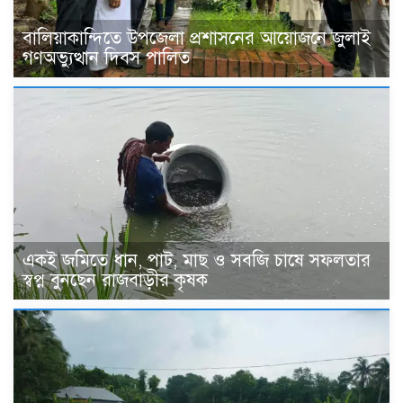
বালিয়াকান্দিতে উপজেলা প্রশাসনের আয়োজনে জুলাই
গণঅভ্যুত্থান দিবস পালিত
একই জমিতে ধান, পাট, মাছ ও সবজি চাষে সফলতার
স্বপ্ন বুনছেন রাজবাড়ীর কৃষক