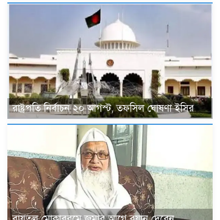
রাষ্ট্রপতি নির্বাচন ২০ আগস্ট, তফসিল ঘোষণা ইসির
বায়তুল মোকাররমে জুমার আগে বয়ান দেবেন