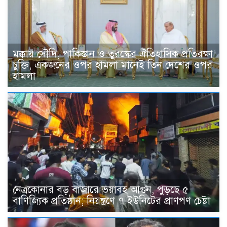
মক্কায় সৌদি, পাকিস্তান ও তুরস্কের ঐতিহাসিক প্রতিরক্ষা
চুক্তি, একজনের ওপর হামলা মানেই তিন দেশের ওপর
হামলা
নেত্রকোনার বড় বাজারে ভয়াবহ আগুন, পুড়ছে ৫
বাণিজ্যিক প্রতিষ্ঠান; নিয়ন্ত্রণে ৭ ইউনিটের প্রাণপণ চেষ্টা