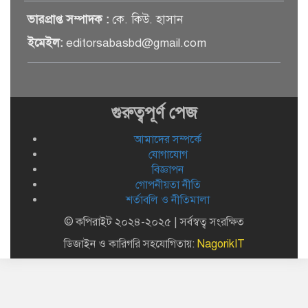
সেমিকন্ডাক্টর খাতে সুখবর, আসছে
ভারপ্রাপ্ত সম্পাদক :
কে. কিউ. হাসান
বিশেষ প্রণোদনা
ইমেইল:
editorsabasbd@gmail.com
দক্ষিণ কোরিয়ার নজরে বাংলাদেশের
পোশাক শিল্প, বড় বিনিয়োগ সম্ভাবনা
গুরুত্বপূর্ণ পেজ
আমাদের সম্পর্কে
জলাবদ্ধ এলাকায় কৃষিতে নতুন দিগন্ত:
পলি নেট হাউসে বছরে ১০ লাখ পর্যন্ত
যোগাযোগ
মানসম্মত চারা উৎপাদন
বিজ্ঞাপন
গোপনীয়তা নীতি
শর্তাবলি ও নীতিমালা
রাষ্ট্রপতি নির্বাচন ২০ আগস্ট, তফসিল
ঘোষণা ইসির
© কপিরাইট ২০২৪-২০২৫ | সর্বস্বত্ব সংরক্ষিত
ডিজাইন ও কারিগরি সহযোগিতায়:
NagorikIT