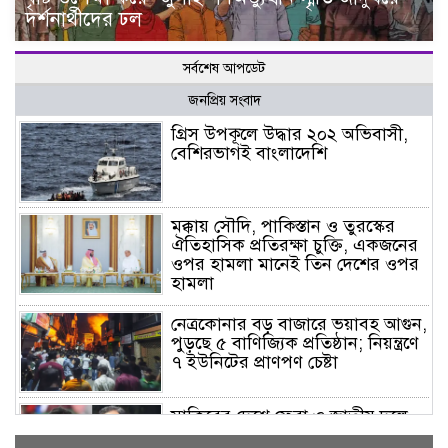
দর্শনার্থীদের ঢল
সর্বশেষ আপডেট
জনপ্রিয় সংবাদ
গ্রিস উপকূলে উদ্ধার ২০২ অভিবাসী,
বেশিরভাগই বাংলাদেশি
মক্কায় সৌদি, পাকিস্তান ও তুরস্কের
ঐতিহাসিক প্রতিরক্ষা চুক্তি, একজনের
ওপর হামলা মানেই তিন দেশের ওপর
হামলা
নেত্রকোনার বড় বাজারে ভয়াবহ আগুন,
পুড়ছে ৫ বাণিজ্যিক প্রতিষ্ঠান; নিয়ন্ত্রণে
৭ ইউনিটের প্রাণপণ চেষ্টা
সাকিবের দেশে ফেরা ও জাতীয় দলে
ফেরার সম্ভাবনা নেই, ইঙ্গিত ক্রীড়া