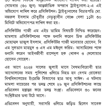
৩০ জনের বিরুদ্ধে আনুষ্ঠানিক অভিযোগ দাখিল করা হয়েছে।
সোমবার (৩০ জুন) আন্তর্জাতিক অপরাধ ট্রাইব্যুনাল-২-এ এই
অভিযোগ দাখিল করে প্রসিকিউশন। ট্রাইব্যুনালের বিচারপতি মো.
নজরুল ইসলাম চৌধুরীর নেতৃত্বাধীন বেঞ্চে বেলা ১১টা ৩০
মিনিটে অভিযোগপত্র দাখিল করা হয়।
প্রসিকিউটর গাজী এম এইচ তামিম বিষয়টি নিশ্চিত করেছেন।
মামলায় প্রসিকিউশনের পক্ষে শুনানি করেন চিফ প্রসিকিউটর
মোহাম্মদ তাজুল ইসলাম, প্রসিকিউটর গাজী মনোয়ার হোসেন, বি
এম সুলতান মাহমুদ ও এস এম মঈনুল করিম। আসামিদের পক্ষে
শুনানি করেন আইনজীবী রাশেদুল হক খোকন ও দেলোয়ার
হোসেন সোহেল।
এর আগে ২০২৪ সালের জুলাই মাসে বৈষম্যবিরোধী ছাত্র
আন্দোলনের সময় পুলিশের গুলিতে নিহত হন বেগম রোকেয়া
বিশ্ববিদ্যালয়ের ইংরেজি বিভাগের ছাত্র আবু সাঈদ। এ ঘটনায়
মামলা দায়েরের পর তদন্ত শেষে ২৬ জুন প্রসিকিউশনের কাছে
প্রতিবেদন হস্তান্তর করে তদন্ত সংস্থা। প্রতিবেদনে ৩০ জনের
সংশ্লিষ্টতার তথ্য উঠে আসে।
প্রতিবেদন অনুযায়ী, সরাসরি গুলিতে জড়িত ছিলেন সাবেক