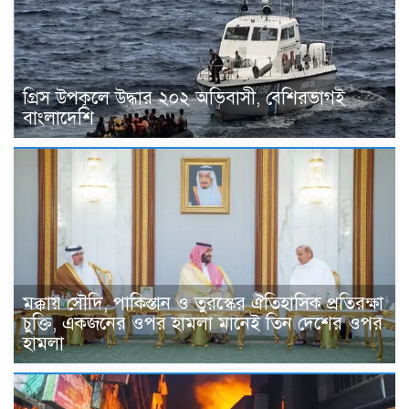
গ্রিস উপকূলে উদ্ধার ২০২ অভিবাসী, বেশিরভাগই
বাংলাদেশি
মক্কায় সৌদি, পাকিস্তান ও তুরস্কের ঐতিহাসিক প্রতিরক্ষা
চুক্তি, একজনের ওপর হামলা মানেই তিন দেশের ওপর
হামলা