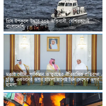
গ্রিস উপকূলে উদ্ধার ২০২ অভিবাসী, বেশিরভাগই
বাংলাদেশি
মক্কায় সৌদি, পাকিস্তান ও তুরস্কের ঐতিহাসিক প্রতিরক্ষা
চুক্তি, একজনের ওপর হামলা মানেই তিন দেশের ওপর
হামলা