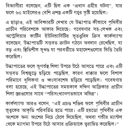
বিজ্ঞানীরা বলেছেন, এটি ছিল এক “প্রধান গ্রহীয় ঘটনা”, যার
ফলে ৬০ মাইলেরও বেশি প্রশস্ত একটি গহ্বর সৃষ্টি হয়েছিল।
এ ছাড়াও, এই আবিষ্কারটি দেখায় যে উল্কাপাত কীভাবে পৃথিবীর
প্রাচীন পরিবেশকে আকার দিয়েছে। গবেষণার সহ-লেখক এবং
অস্ট্রেলিয়ার কার্টিন ইউনিভার্সিটির ভূতত্ত্ববিদ ক্রিস কার্কল্যান্ড
বলেছেন, উল্কাপাতটি সম্ভবত ক্রাটন গঠনে অবদান রেখেছিল, যা
বড় এবং স্থিতিশীল ভূখণ্ড যা পরবর্তীতে মহাদেশগুলোর ভিত্তি তৈরি
করেছিল।
উল্কাপাতের ফলে ভূগর্ভস্থ শিলা উপরে উঠে আসতে পারে এবং এটি
সম্ভবত বিশ্বজুড়ে ছড়িয়ে পড়েছিল, কারণ ধাক্কার ফলে বিশাল
পরিমাণে ধূলিকণা ও ধ্বংসাবশেষ ছড়িয়ে পড়েছিল। গবেষণায়
বলা হয়েছে, এই উল্কাপাতের সময়কাল দক্ষিণ আফ্রিকার প্রাচীন
শিলা স্তরগুলোর সাথে “পরিসংখ্যানগতভাবে অভিন্ন”।
কার্কল্যান্ড আরও বলেন, “এই প্রচণ্ড শক্তির ফলে পৃথিবীর প্রাচীন
ভূত্বকের আকৃতি পরিবর্তিত হতে পারে। এটি হয়তো পৃথিবীর এক
অংশকে অন্য অংশের নিচে ঠেলে দিয়েছিল, অথবা গভীর ম্যান্টল
থেকে ম্যাগমা উপরে উঠে আসার প্রক্রিয়াকে ত্বরান্বিত করেছিল।”