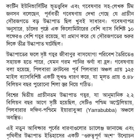
কার্টিন ইউনিভার্সিটির ভূতত্ত্ববিদ এবং গবেষণার সহ-লেখক টিম
জনসন বলেছেন, পূর্ববর্তী গবেষণায় দেখা গেছে যে প্রাচীন
সৌরজগতে বড় উল্কাপাত ছিল খুবই সাধারণ। গবেষণাপত্র
অনুসারে, চাঁদের পৃষ্ঠে এক কিলোমিটারের বেশি ব্যাস বিশিষ্ট ১০
লক্ষেরও বেশি গহ্বর রয়েছে, যা প্রমাণ করে যে সৌরজগতের শুরুর
দিকে তীব্র উল্কাপাত ঘটেছিল।
উল্কাপাতের ফলে সৃষ্ট গহ্বর জীবাণুর বাসযোগ্য পরিবেশ তৈরিতেও
সহায়ক হতে পারে, যেমন গরম পানির ঝর্ণা বা হ্রদ। গবেষণায়
বলা হয়েছে, পিলবারা ক্রাটনের পূর্ব পিলবারা অঞ্চল প্রায় ১২৫
মাইল ব্যাসবিশিষ্ট একটি ভূখণ্ড ধারণ করে, যা মূলত প্রায় ৩.৪৮
বিলিয়ন বছর পুরোনো শিলা স্তর নিয়ে গঠিত।
বিশ্বের দ্বিতীয় প্রাচীনতম উল্কাপাত গহ্বর, যা আনুমানিক ২.২
বিলিয়ন বছর আগে সৃষ্টি হয়েছিল, সেটিও পশ্চিম অস্ট্রেলিয়ায়,
পিলবারার দক্ষিণ-পশ্চিমে ইয়ারাবুব্বা (Yarrabubba) অঞ্চলে
অবস্থিত।
এই নতুন আবিষ্কার পূর্বের ধারণাগুলোর চ্যালেঞ্জ জানাচ্ছে এবং
পৃথিবীর উল্কাপাত ইতিহাসের একটি “গুরুত্বপূর্ণ অংশ” উন্মোচন