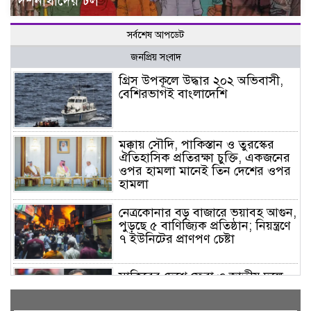
দর্শনার্থীদের ঢল
সর্বশেষ আপডেট
জনপ্রিয় সংবাদ
গ্রিস উপকূলে উদ্ধার ২০২ অভিবাসী,
বেশিরভাগই বাংলাদেশি
মক্কায় সৌদি, পাকিস্তান ও তুরস্কের
ঐতিহাসিক প্রতিরক্ষা চুক্তি, একজনের
ওপর হামলা মানেই তিন দেশের ওপর
হামলা
নেত্রকোনার বড় বাজারে ভয়াবহ আগুন,
পুড়ছে ৫ বাণিজ্যিক প্রতিষ্ঠান; নিয়ন্ত্রণে
৭ ইউনিটের প্রাণপণ চেষ্টা
সাকিবের দেশে ফেরা ও জাতীয় দলে
ফেরার সম্ভাবনা নেই, ইঙ্গিত ক্রীড়া
প্রতিমন্ত্রীর