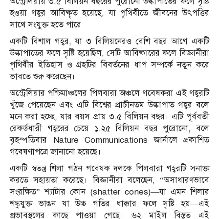
অস্ট্রেলিয়ায় ৩.৫ বিলিয়ন বছরের পুরোনো উল্কাপাতের ফলে সৃষ্টি
হওয়া গহ্বর আবিষ্কৃত হয়েছে, যা পৃথিবীতে জীবনের উৎপত্তির
সাথে সংযুক্ত হতে পারে
একটি বিশাল গহ্বর, যা ৩ বিলিয়নেরও বেশি বছর আগে একটি
উল্কাপাতের ফলে সৃষ্টি হয়েছিল, সেটি আবিষ্কারের ফলে বিজ্ঞানীরা
পৃথিবীর ইতিহাস ও গ্রহটির বিবর্তনের ধাপ সম্পর্কে নতুন করে
ভাবতে শুরু করেছেন।
অস্ট্রেলিয়ার পশ্চিমাঞ্চলের পিলবারা অঞ্চলে গবেষকরা এই গহ্বরটি
খুঁজে পেয়েছেন এবং এটি বিশ্বের প্রাচীনতম উল্কাপাত গহ্বর বলে
মনে করা হচ্ছে, যার বয়স প্রায় ৩.৫ বিলিয়ন বছর। এটি পূর্ববর্তী
রেকর্ডধারী গহ্বরের চেয়ে ১.২৫ বিলিয়ন বছর পুরোনো, বলে
বৃহস্পতিবার Nature Communications জার্নালে প্রকাশিত
গবেষণাপত্রে জানানো হয়েছে।
একটি স্বতন্ত্র শিলা গঠন গবেষক দলকে পিলবারা গহ্বরটি সনাক্ত
করতে সহায়তা করেছে। বিজ্ঞানীরা বলেছেন, “অসাধারণভাবে
সংরক্ষিত” শ্যাটার কোন (shatter cones)—যা এমন শিলার
শঙ্কুযুক্ত ভাঙন যা উচ্চ গতির ধাক্কার ফলে সৃষ্টি হয়—এই
প্রভাবস্থলের কাছে পাওয়া গেছে। ৬২ মাইল বিস্তৃত এই