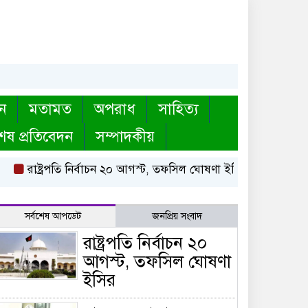
ন
মতামত
অপরাধ
সাহিত্য
েষ প্রতিবেদন
সম্পাদকীয়
াষ্ট্রপতি নির্বাচন ২০ আগস্ট, তফসিল ঘোষণা ইসির
বায়তুল মোকাররম
সর্বশেষ আপডেট
জনপ্রিয় সংবাদ
রাষ্ট্রপতি নির্বাচন ২০
আগস্ট, তফসিল ঘোষণা
ইসির