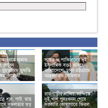
োকাররমে জুমার
ভারত ও পাকিস্তানের দুই
ন দেবেন
ইসলামিক বক্তা আসছেন
র মুহতামিম মুফতি
বাংলাদেশে, ঢাকা-চট্টগ্রামে
েম নোমানী
আন্তর্জাতিক সেমিনার
রাজবাড়ীর বালিয়াকান্দিতে
ে ধান, পাট, মাছ
দুই খাল পুনঃখনন শেষে
ষে সফলতার স্বপ্ন
সরকারি কোষাগারে ফিরল