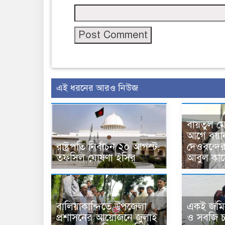
এই ধরনের আরও নিউজ
বায়তুল ম
আগে বয়া
রাষ্ট্রপতি নির্বাচন ২০ আগস্ট,
দেওবন্দে
তফসিল ঘোষণা ইসির
আবুল কাস
বালিয়াকান্দিতে উপজেলা
একই জমিত
প্রশাসনের আয়োজনে জুলাই
ও সবজি চা