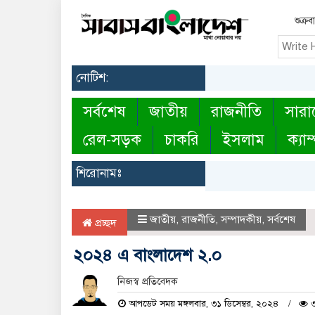
শুক্র
নোটিশ:
সর্বশেষ
জাতীয়
রাজনীতি
সারা
রেল-সড়ক
চাকরি
ইসলাম
ক্যাম
শিরোনামঃ
জাতীয়
,
রাজনীতি
,
সম্পাদকীয়
,
সর্বশেষ
প্রচ্ছদ
২০২৪ এ বাংলাদেশ ২.০
নিজস্ব প্রতিবেদক
আপডেট সময় মঙ্গলবার, ৩১ ডিসেম্বর, ২০২৪
৩