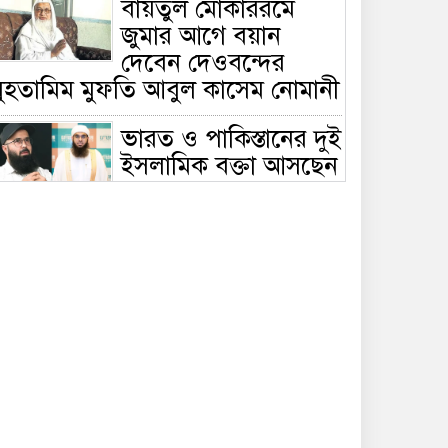
বায়তুল মোকাররমে
জুমার আগে বয়ান
দেবেন দেওবন্দের
মুহতামিম মুফতি আবুল কাসেম নোমানী
ভারত ও পাকিস্তানের দুই
ইসলামিক বক্তা আসছেন
বাংলাদেশে, ঢাকা-
ট্টগ্রামে আন্তর্জাতিক সেমিনার
জীবিত থাকতেই নিজের
‘চল্লিশা’ করলেন বৃদ্ধ,
খেলেন ২ হাজার মানুষ
বালিয়াকান্দিতে
উপজেলা প্রশাসনের
আয়োজনে জুলাই