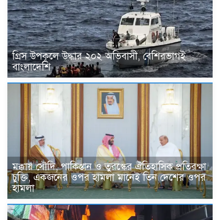
গ্রিস উপকূলে উদ্ধার ২০২ অভিবাসী, বেশিরভাগই
বাংলাদেশি
মক্কায় সৌদি, পাকিস্তান ও তুরস্কের ঐতিহাসিক প্রতিরক্ষা
চুক্তি, একজনের ওপর হামলা মানেই তিন দেশের ওপর
হামলা