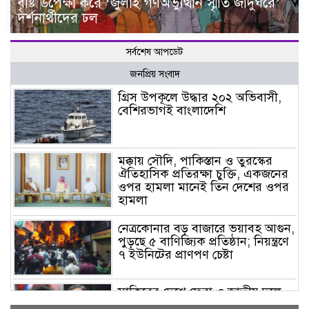
বৃষ্টি উপেক্ষা করে ‘জুলাই গণঅভ্যুত্থান স্মৃতি জাদুঘরে’
দর্শনার্থীদের ঢল
সর্বশেষ আপডেট
জনপ্রিয় সংবাদ
গ্রিস উপকূলে উদ্ধার ২০২ অভিবাসী,
বেশিরভাগই বাংলাদেশি
মক্কায় সৌদি, পাকিস্তান ও তুরস্কের
ঐতিহাসিক প্রতিরক্ষা চুক্তি, একজনের
ওপর হামলা মানেই তিন দেশের ওপর
হামলা
নেত্রকোনার বড় বাজারে ভয়াবহ আগুন,
পুড়ছে ৫ বাণিজ্যিক প্রতিষ্ঠান; নিয়ন্ত্রণে
৭ ইউনিটের প্রাণপণ চেষ্টা
সাকিবের দেশে ফেরা ও জাতীয় দলে
ফেরার সম্ভাবনা নেই, ইঙ্গিত ক্রীড়া