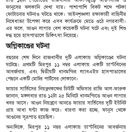
রাত ১২টা পেরোতেই রাজধানীর আকাশজুড়ে আতশবাজি ও
ফানুসের ঝলকানি দেখা যায়। পাশাপাশি বিকট শব্দে পটকা
ফোটানোর ঘটনাও ঘটতে থাকে। আইনশৃঙ্খলা রক্ষাকারী বাহিনীর
নিষেধাজ্ঞা উপেক্ষা করে এসব কার্যক্রমে মেতে ওঠে নগরবাসী।
এর ফলে, আগুন লাগার বেশ কয়েকটি ঘটনা ঘটে এবং দুই শিশু
দগ্ধ হয়ে হাসপাতালে চিকিৎসা নিয়েছে।
অগ্নিকাণ্ডের ঘটনা
বছরের শেষ দিনে রাজধানীর দুটি এলাকায় অগ্নিকাণ্ডের ঘটনা
ঘটেছে। প্রথমটি মিরপুর ১১ নম্বর এলাকায় একটি ডাস্টবিনের
আবর্জনায়, এবং দ্বিতীয়টি ধানমন্ডির ল্যাবএইড হাসপাতালের
পেছনে একটি মোটর পার্টসের দোকানে।
ফায়ার সার্ভিসের নিয়ন্ত্রণকক্ষের ডিউটি অফিসার রাফি আল-ফারুক
জানান, মঙ্গলবার রাত ১২টা ২৫ মিনিটে ধানমন্ডিতে আগুন লাগার
খবর আসে। আগুন নিয়ন্ত্রণে আনতে ফায়ার সার্ভিসের দুটি ইউনিট
প্রায় আধা ঘণ্টা কাজ করে। ধারণা করা হচ্ছে, ফানুস থেকে
আগুনের সূত্রপাত হয়েছিল।
অন্যদিকে, মিরপুর ১১ নম্বর এলাকায় ডাস্টবিনের আবর্জনায়