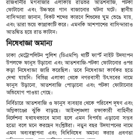
রাজধানীর মগবাজার এলাকায় রাতভর আতশবাজি, পটকা
ফোটানো এবং উচ্চস্বরে গান বাজানোর ঘটনা ঘটে। স্থানীয়
বাসিন্দারা জানান, বিকট শব্দের কারণে শিশুদের ঘুম ভেঙে যায়,
এবং তারা ভয়ে কান্নাকাটি করে। এমনকি আশপাশের বাসিন্দারাও
আতঙ্কিত হয়ে রাত কাটান।
নিষেধাজ্ঞা অমান্য
ঢাকা মেট্রোপলিটন পুলিশ (ডিএমপি) থার্টি ফার্স্ট নাইট উদযাপন
উপলক্ষে ফানুস উড়ানো এবং আতশবাজি-পটকা ফোটানোর ওপর
কড়া নিষেধাজ্ঞা জারি করেছিল। তবে নিষেধাজ্ঞা কার্যকর হতে
দেখা যায়নি। বিভিন্ন এলাকা থেকে নগরবাসী উৎসবের নামে
ফানুস উড়ানো, আতশবাজি পোড়ানো এবং পটকা ফোটানোর
অভিযোগ পাওয়া গেছে।
নির্বিচারে আতশবাজি ও ফানুস ব্যবহার থেকে পরিবেশ দূষণ এবং
অগ্নিকাণ্ডের ঝুঁকি বাড়ছে। আইনশৃঙ্খলা রক্ষাকারী বাহিনীর
নির্দেশনা যথাযথভাবে মানা হলে এমন বিপর্যয় এড়ানো সম্ভব
হতো বলে মনে করছেন সংশ্লিষ্টরা। নতুন বছর উদযাপনের নামে
এমন অব্যবস্থাপনা এবং বিধিনিষেধ অমান্য করার প্রবণতা