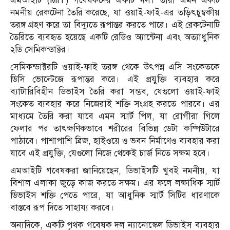
এমআইটি (MIT) গবেষকদের একটি দল। তারা এমন একটি
নমনীয় রেকটেনা তৈরি করেছে, যা ওয়াই-ফাই-এর তড়িৎচুম্বকীয়
তরঙ্গ গ্রহণ করে তা বিদ্যুতে রূপান্তর করতে পারে। এই রেকটেনাটি
তৈরিতে ব্যবহৃত হয়েছে একটি রেডিও অ্যান্টেনা এবং অত্যাধুনিক
২ডি সেমিকন্ডাক্টর।
সেমিকন্ডাক্টরটি ওয়াই-ফাই তরঙ্গ থেকে উৎপন্ন এসি সংকেতকে
ডিসি ভোল্টেজে রূপান্তর করে। এই প্রযুক্তি ব্যবহার করে
ব্যাটারিবিহীন ডিভাইস তৈরি করা সম্ভব, যেগুলো ওয়াই-ফাই
সংকেত ব্যবহার করে নিজেরাই শক্তি সংগ্রহ করতে পারবে। এর
মাধ্যমে তৈরি করা যাবে এমন স্মার্ট পিল, যা রোগীরা গিলে
ফেলার পর তাৎক্ষণিকভাবে শরীরের বিভিন্ন ডেটা কম্পিউটারে
পাঠাবে। পাশাপাশি ব্রিজ, হাইওয়ে ও ভবন নির্মাণেও ব্যবহার করা
যাবে এই প্রযুক্তি, যেগুলো নিজে থেকেই চার্জ নিতে সক্ষম হবে।
এমআইটি গবেষকরা জানিয়েছেন, ডিভাইসটি খুবই নমনীয়, যা
বিশাল এলাকা জুড়ে কাজ করতে সক্ষম। এর ফলে লক্ষাধিক স্মার্ট
ডিভাইস শক্তি পেতে পারে, যা আধুনিক স্মার্ট সিটির ধারণাকে
বাস্তবে রূপ দিতে সাহায্য করবে।
অন্যদিকে, একটি পৃথক গবেষক দল ন্যানোস্কেল ডিভাইস ব্যবহার