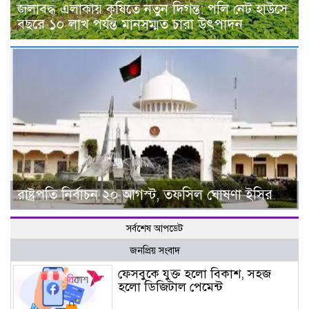
জলাবদ্ধ এলাকায় কৃষিতে নতুন দিগন্ত: পলি নেট হাউসে
বছরে ১০ লাখ পর্যন্ত মানসম্মত চারা উৎপাদন
রাষ্ট্রপতি নির্বাচন ২০ আগস্ট, তফসিল ঘোষণা ইসির
সর্বশেষ আপডেট
জনপ্রিয় সংবাদ
ফেসবুকে যুক্ত হলো বিকাশ, সহজ
হলো ডিজিটাল পেমেন্ট