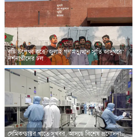
বৃষ্টি উপেক্ষা করে ‘জুলাই গণঅভ্যুত্থান স্মৃতি জাদুঘরে’
দর্শনার্থীদের ঢল
সেমিকন্ডাক্টর খাতে সুখবর, আসছে বিশেষ প্রণোদনা