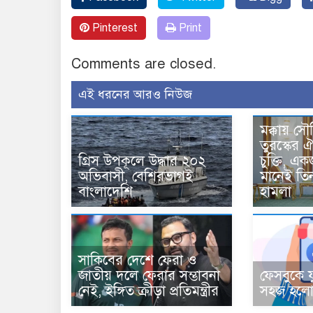
Pinterest
Print
Comments are closed.
এই ধরনের আরও নিউজ
মক্কায় সৌ
তুরস্কের ঐ
গ্রিস উপকূলে উদ্ধার ২০২
চুক্তি, 
অভিবাসী, বেশিরভাগই
মানেই তি
বাংলাদেশি
হামলা
সাকিবের দেশে ফেরা ও
জাতীয় দলে ফেরার সম্ভাবনা
ফেসবুকে য
নেই, ইঙ্গিত ক্রীড়া প্রতিমন্ত্রীর
সহজ হলো 