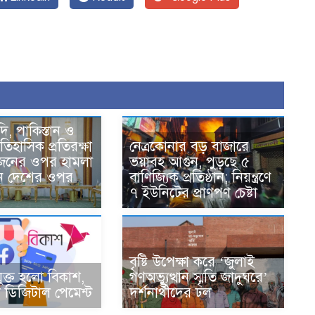
দি, পাকিস্তান ও
তিহাসিক প্রতিরক্ষা
নেত্রকোনার বড় বাজারে
একজনের ওপর হামলা
ভয়াবহ আগুন, পুড়ছে ৫
ন দেশের ওপর
বাণিজ্যিক প্রতিষ্ঠান; নিয়ন্ত্রণে
৭ ইউনিটের প্রাণপণ চেষ্টা
বৃষ্টি উপেক্ষা করে ‘জুলাই
ুক্ত হলো বিকাশ,
গণঅভ্যুত্থান স্মৃতি জাদুঘরে’
ডিজিটাল পেমেন্ট
দর্শনার্থীদের ঢল