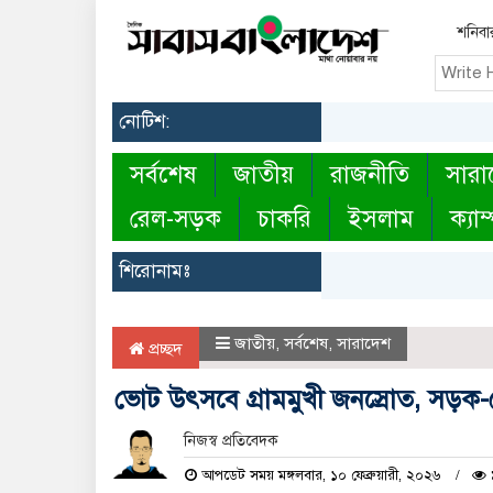
শনিবা
নোটিশ:
সর্বশেষ
জাতীয়
রাজনীতি
সারা
রেল-সড়ক
চাকরি
ইসলাম
ক্যাম
শিরোনামঃ
জাতীয়
,
সর্বশেষ
,
সারাদেশ
প্রচ্ছদ
ভোট উৎসবে গ্রামমুখী জনস্রোত, সড়ক
নিজস্ব প্রতিবেদক
আপডেট সময় মঙ্গলবার, ১০ ফেব্রুয়ারী, ২০২৬
৯