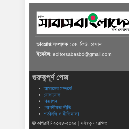
ভারপ্রাপ্ত সম্পাদক :
কে. কিউ. হাসান
ইমেইল:
editorsabasbd@gmail.com
গুরুত্বপূর্ণ পেজ
আমাদের সম্পর্কে
যোগাযোগ
বিজ্ঞাপন
গোপনীয়তা নীতি
শর্তাবলি ও নীতিমালা
© কপিরাইট ২০২৪-২০২৫ | সর্বস্বত্ব সংরক্ষিত