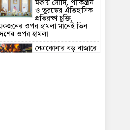
মক্কায় সৌদি, পাকিস্তান
ও তুরস্কের ঐতিহাসিক
প্রতিরক্ষা চুক্তি,
একজনের ওপর হামলা মানেই তিন
দেশের ওপর হামলা
নেত্রকোনার বড় বাজারে
ভয়াবহ আগুন, পুড়ছে ৫
বাণিজ্যিক প্রতিষ্ঠান;
িয়ন্ত্রণে ৭ ইউনিটের প্রাণপণ চেষ্টা
সাকিবের দেশে ফেরা ও
জাতীয় দলে ফেরার
সম্ভাবনা নেই, ইঙ্গিত
্রীড়া প্রতিমন্ত্রীর
ফেসবুকে যুক্ত হলো