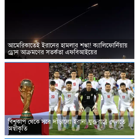
আমেরিকাতেই ইরানের হামলার শঙ্কা! ক্যালিফোর্নিয়ায়
ড্রোন আক্রমণের সতর্কতা এফবিআইয়ের
বিশ্বকাপ থেকে সরে দাঁড়ালো ইরান! যুক্তরাষ্ট্রে খেলতে
অস্বীকৃতি