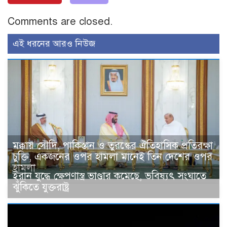
Comments are closed.
এই ধরনের আরও নিউজ
মক্কায় সৌদি, পাকিস্তান ও তুরস্কের ঐতিহাসিক প্রতিরক্ষা
চুক্তি, একজনের ওপর হামলা মানেই তিন দেশের ওপর
হামলা
ইরান যুদ্ধে ক্ষেপণাস্ত্র ভাণ্ডার কমেছে, ভবিষ্যৎ সংঘাতে
ঝুঁকিতে যুক্তরাষ্ট্র