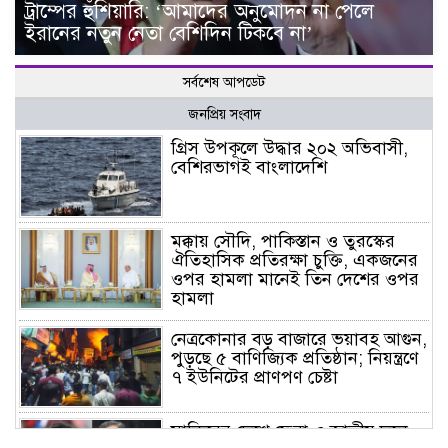
ট্রাম্পের হুঁশিয়ারি: ‘আমাদের অনুমোদন না পেলে
ইরানের নতুন নেতা বেশিদিন টিকবে না’
সর্বশেষ আপডেট
জনপ্রিয় সংবাদ
গ্রিস উপকূলে উদ্ধার ২০২ অভিবাসী,
বেশিরভাগই বাংলাদেশি
মক্কায় সৌদি, পাকিস্তান ও তুরস্কের
ঐতিহাসিক প্রতিরক্ষা চুক্তি, একজনের
ওপর হামলা মানেই তিন দেশের ওপর
হামলা
নেত্রকোনার বড় বাজারে ভয়াবহ আগুন,
পুড়ছে ৫ বাণিজ্যিক প্রতিষ্ঠান; নিয়ন্ত্রণে
৭ ইউনিটের প্রাণপণ চেষ্টা
সাকিবের দেশে ফেরা ও জাতীয় দলে