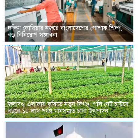
দক্ষিণ কোরিয়ার নজরে বাংলাদেশের পোশাক শিল্প,
বড় বিনিয়োগ সম্ভাবনা
জলাবদ্ধ এলাকায় কৃষিতে নতুন দিগন্ত: পলি নেট হাউসে
বছরে ১০ লাখ পর্যন্ত মানসম্মত চারা উৎপাদন