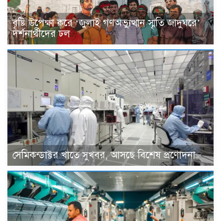
বৃষ্টি উপেক্ষা করে ‘জুলাই গণঅভ্যুত্থান স্মৃতি জাদুঘরে’
দর্শনার্থীদের ঢল
সেমিকন্ডাক্টর খাতে সুখবর, আসছে বিশেষ প্রণোদনা