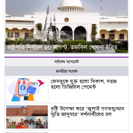
রাষ্ট্রপতি নির্বাচন ২০ আগস্ট, তফসিল ঘোষণা ইসির
সর্বশেষ আপডেট
জনপ্রিয় সংবাদ
ফেসবুকে যুক্ত হলো বিকাশ, সহজ
হলো ডিজিটাল পেমেন্ট
বৃষ্টি উপেক্ষা করে ‘জুলাই গণঅভ্যুত্থান
স্মৃতি জাদুঘরে’ দর্শনার্থীদের ঢল