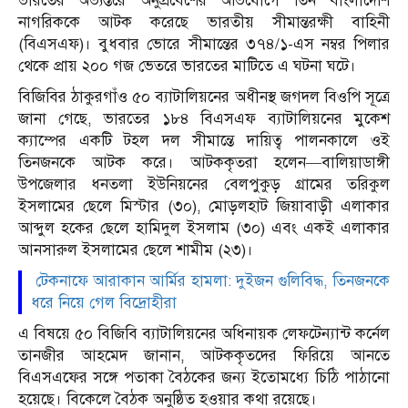
ভারতের অভ্যন্তরে অনুপ্রবেশের অভিযোগে তিন বাংলাদেশি
নাগরিককে আটক করেছে ভারতীয় সীমান্তরক্ষী বাহিনী
(বিএসএফ)। বুধবার ভোরে সীমান্তের ৩৭৪/১-এস নম্বর পিলার
থেকে প্রায় ২০০ গজ ভেতরে ভারতের মাটিতে এ ঘটনা ঘটে।
বিজিবির ঠাকুরগাঁও ৫০ ব্যাটালিয়নের অধীনস্থ জগদল বিওপি সূত্রে
জানা গেছে, ভারতের ১৮৪ বিএসএফ ব্যাটালিয়নের মুকেশ
ক্যাম্পের একটি টহল দল সীমান্তে দায়িত্ব পালনকালে ওই
তিনজনকে আটক করে। আটককৃতরা হলেন—বালিয়াডাঙ্গী
উপজেলার ধনতলা ইউনিয়নের বেলপুকুড় গ্রামের তরিকুল
ইসলামের ছেলে মিস্টার (৩০), মোড়লহাট জিয়াবাড়ী এলাকার
আব্দুল হকের ছেলে হামিদুল ইসলাম (৩০) এবং একই এলাকার
আনসারুল ইসলামের ছেলে শামীম (২৩)।
টেকনাফে আরাকান আর্মির হামলা: দুইজন গুলিবিদ্ধ, তিনজনকে
ধরে নিয়ে গেল বিদ্রোহীরা
এ বিষয়ে ৫০ বিজিবি ব্যাটালিয়নের অধিনায়ক লেফটেন্যান্ট কর্নেল
তানজীর আহমেদ জানান, আটককৃতদের ফিরিয়ে আনতে
বিএসএফের সঙ্গে পতাকা বৈঠকের জন্য ইতোমধ্যে চিঠি পাঠানো
হয়েছে। বিকেলে বৈঠক অনুষ্ঠিত হওয়ার কথা রয়েছে।