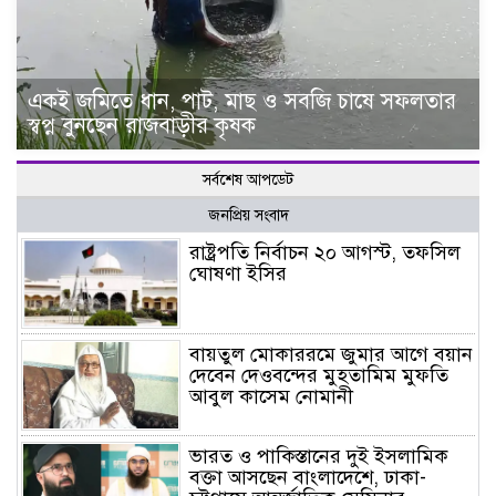
একই জমিতে ধান, পাট, মাছ ও সবজি চাষে সফলতার
স্বপ্ন বুনছেন রাজবাড়ীর কৃষক
সর্বশেষ আপডেট
জনপ্রিয় সংবাদ
রাষ্ট্রপতি নির্বাচন ২০ আগস্ট, তফসিল
ঘোষণা ইসির
বায়তুল মোকাররমে জুমার আগে বয়ান
দেবেন দেওবন্দের মুহতামিম মুফতি
আবুল কাসেম নোমানী
ভারত ও পাকিস্তানের দুই ইসলামিক
বক্তা আসছেন বাংলাদেশে, ঢাকা-