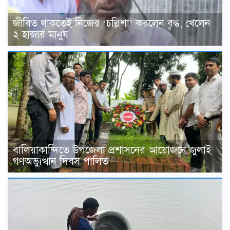
জীবিত থাকতেই নিজের ‘চল্লিশা’ করলেন বৃদ্ধ, খেলেন
২ হাজার মানুষ
বালিয়াকান্দিতে উপজেলা প্রশাসনের আয়োজনে জুলাই
গণঅভ্যুত্থান দিবস পালিত