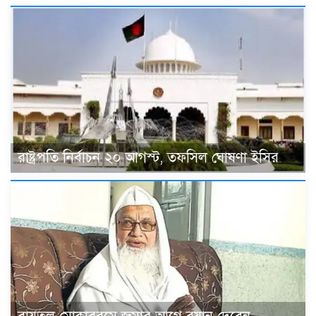
রাষ্ট্রপতি নির্বাচন ২০ আগস্ট, তফসিল ঘোষণা ইসির