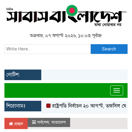
শুক্রবার, ০৭ অগাস্ট ২০২৬, ১০:০৩ পূর্বাহ্ন
Search
নোটিশ:
Toggl
শিরোনামঃ
রাষ্ট্রপতি নির্বাচন ২০ আগস্ট, তফসিল ঘোষণা ইসি
সর্বশেষ
,
সারাদেশ
প্রচ্ছদ