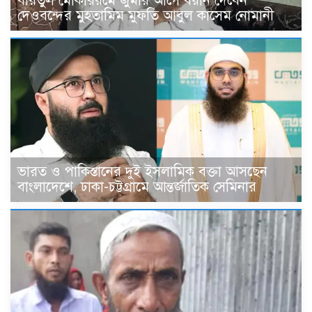
বায়তুল মোকাররমে জুমার আগে বয়ান দেবেন
দেওবন্দের মুহতামিম মুফতি আবুল কাসেম নোমানী
ভারত ও পাকিস্তানের দুই ইসলামিক বক্তা আসছেন
বাংলাদেশে, ঢাকা-চট্টগ্রামে আন্তর্জাতিক সেমিনার