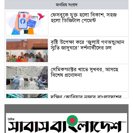
জনপ্রিয় সংবাদ
ফেসবুকে যুক্ত হলো বিকাশ, সহজ
হলো ডিজিটাল পেমেন্ট
বৃষ্টি উপেক্ষা করে ‘জুলাই গণঅভ্যুত্থান
স্মৃতি জাদুঘরে’ দর্শনার্থীদের ঢল
সেমিকন্ডাক্টর খাতে সুখবর, আসছে
বিশেষ প্রণোদনা
দক্ষিণ কোরিয়ার নজরে বাংলাদেশের
পোশাক শিল্প, বড় বিনিয়োগ সম্ভাবনা
জলাবদ্ধ এলাকায় কৃষিতে নতুন দিগন্ত:
পলি নেট হাউসে বছরে ১০ লাখ পর্যন্ত