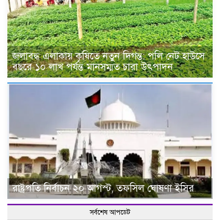
জলাবদ্ধ এলাকায় কৃষিতে নতুন দিগন্ত: পলি নেট হাউসে
বছরে ১০ লাখ পর্যন্ত মানসম্মত চারা উৎপাদন
রাষ্ট্রপতি নির্বাচন ২০ আগস্ট, তফসিল ঘোষণা ইসির
সর্বশেষ আপডেট