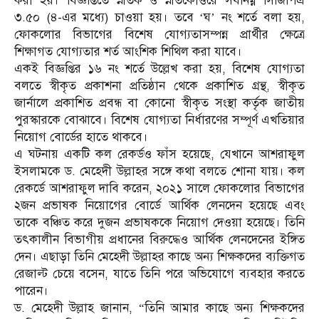
করা হয়। বিজ্ঞপ্তিতে স্নাতক ও স্নাতকোত্তরে সর্বনিম্ন সিজিপিএ
৩.৫০ (৪-এর মধ্যে) চাওয়া হয়। তবে ‘ঘ’ নং শর্তে বলা হয়,
ফোকলোর বিভাগের বিশেষ যোগ্যতাসম্পন্ন প্রার্থীর ক্ষেত্রে
শিক্ষাগত যোগ্যতার শর্ত আংশিক শিথিল করা যাবে।
একই বিজ্ঞপ্তির ১৬ নং শর্তে উল্লেখ করা হয়, বিশেষ যোগ্যতা
বলতে স্বীকৃত প্রকাশনা প্রতিষ্ঠান থেকে প্রকাশিত গ্রন্থ, স্বীকৃত
জার্নালে প্রকাশিত প্রবন্ধ বা কোনো স্বীকৃত সংস্থা কর্তৃক জাতীয়
পুরস্কারকে বোঝাবে। বিশেষ যোগ্যতা নির্ধারণের সম্পূর্ণ এখতিয়ার
নিয়োগ বোর্ডের হাতে থাকবে।
এ ঘটনায় একটি কল রেকর্ডও ফাঁস হয়েছে, যেখানে আশরাফুল
ইসলামকে ড. মেহেদী উল্লাহর সঙ্গে কথা বলতে শোনা যায়। কল
রেকর্ডে আশরাফুল দাবি করেন, ২০২১ সালে ফোকলোর বিভাগের
২জন প্রভাষক নিয়োগের বোর্ডে আর্থিক লেনদেন হয়েছে এবং
তাকে বঞ্চিত করে দুজন প্রভাষককে নিয়োগ দেওয়া হয়েছে। তিনি
তৎকালীন বিভাগীয় প্রধানের বিরুদ্ধেও আর্থিক লেনদেনের ইঙ্গিত
দেন। এছাড়া তিনি মেহেদী উল্লাহর কাছে অন্য শিক্ষকদের ব্যক্তিগত
রেজাল্ট চেয়ে বসেন, যাতে তিনি পরে অভিযোগে ব্যবহার করতে
পারেন।
ড. মেহেদী উল্লাহ জানান, “তিনি আমার কাছে অন্য শিক্ষকদের