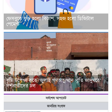
ফেসবুকে যুক্ত হলো বিকাশ, সহজ হলো ডিজিটাল
পেমেন্ট
বৃষ্টি উপেক্ষা করে ‘জুলাই গণঅভ্যুত্থান স্মৃতি জাদুঘরে’
দর্শনার্থীদের ঢল
সর্বশেষ আপডেট
জনপ্রিয় সংবাদ