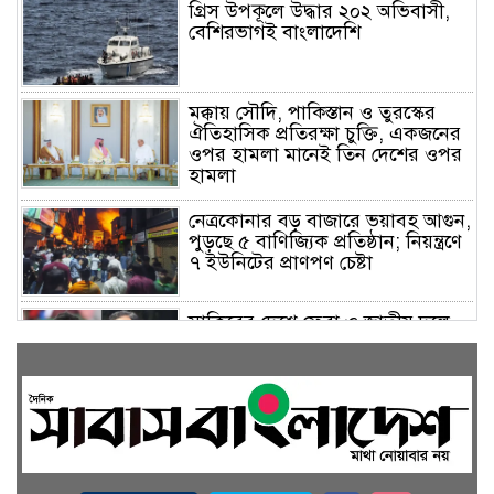
গ্রিস উপকূলে উদ্ধার ২০২ অভিবাসী,
বেশিরভাগই বাংলাদেশি
মক্কায় সৌদি, পাকিস্তান ও তুরস্কের
ঐতিহাসিক প্রতিরক্ষা চুক্তি, একজনের
ওপর হামলা মানেই তিন দেশের ওপর
হামলা
নেত্রকোনার বড় বাজারে ভয়াবহ আগুন,
পুড়ছে ৫ বাণিজ্যিক প্রতিষ্ঠান; নিয়ন্ত্রণে
৭ ইউনিটের প্রাণপণ চেষ্টা
সাকিবের দেশে ফেরা ও জাতীয় দলে
ফেরার সম্ভাবনা নেই, ইঙ্গিত ক্রীড়া
প্রতিমন্ত্রীর
ফেসবুকে যুক্ত হলো বিকাশ, সহজ
হলো ডিজিটাল পেমেন্ট