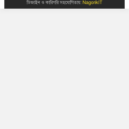
ডিজাইন ও কারিগরি সহযোগিতায়:
NagorikIT