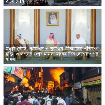
বাংলাদেশি
মক্কায় সৌদি, পাকিস্তান ও তুরস্কের ঐতিহাসিক প্রতিরক্ষা
চুক্তি, একজনের ওপর হামলা মানেই তিন দেশের ওপর
হামলা