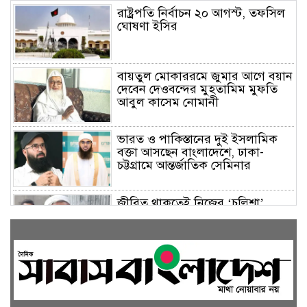
রাষ্ট্রপতি নির্বাচন ২০ আগস্ট, তফসিল
ঘোষণা ইসির
বায়তুল মোকাররমে জুমার আগে বয়ান
দেবেন দেওবন্দের মুহতামিম মুফতি
আবুল কাসেম নোমানী
ভারত ও পাকিস্তানের দুই ইসলামিক
বক্তা আসছেন বাংলাদেশে, ঢাকা-
চট্টগ্রামে আন্তর্জাতিক সেমিনার
জীবিত থাকতেই নিজের ‘চল্লিশা’
করলেন বৃদ্ধ, খেলেন ২ হাজার মানুষ
বালিয়াকান্দিতে উপজেলা প্রশাসনের
আয়োজনে জুলাই গণঅভ্যুত্থান দিবস
পালিত