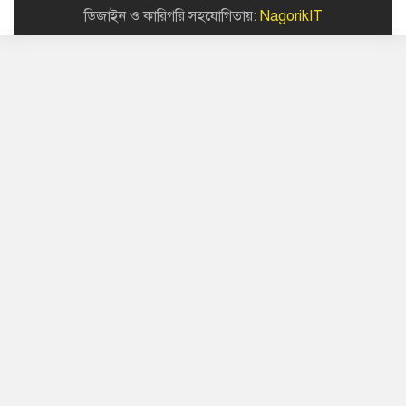
ডিজাইন ও কারিগরি সহযোগিতায়:
NagorikIT