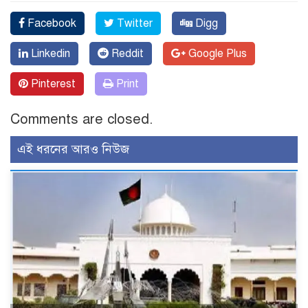
Facebook
Twitter
Digg
Linkedin
Reddit
Google Plus
Pinterest
Print
Comments are closed.
এই ধরনের আরও নিউজ