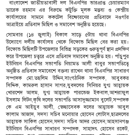
বাংলাদেশ জাতীয়তাবাদী দল বিএনপির ভারপ্রাপ্ত চেয়ারম্যান
তারেক রহমান এর বিরুদ্ধে কটুক্তি মূলক মন্তব্য ও কেন্দ্রীয়
কার্যালয়ের সামনে ককটেল বিষ্ফোরণের প্রতিবাদে নওগাঁর
আত্রাইয়ে প্রতিবাদ মিছিল ও সমাবেশ অনুষ্ঠিত হয়েছে।
সোমবার (১৪ জুলাই) বিকাল সাড়ে ৫টায় থানা বিএনপির
উদ্যোগে দলীয় কার্যালয় থেকে বিক্ষোভ মিছিল বের করা হয়।
বিক্ষোভ মিছিলটি উপজেলার বিভিন্ন সড়কের গুরুত্বপূর্ণ স্থান প্রদক্ষিণ
করে উপজেলা চত্বরে এসে প্রতিবাদ সমাবেশ অনুষ্ঠিত হয়। পাঁচুপুর
ইউনিয়ন বিএনপির সভাপতি নিয়ামত আলী বাবুর সভাপতিত্বে
অনুষ্ঠিত প্রতিবাদ সমাবেশে বক্তব্য রাখেন থানা বিএনপির সাধারণ
সম্পাদক মো.তছলিম উদ্দিন,সাংগঠনিক সম্পাদক, আবুবকর
সিদ্দিক, কামরুল হাসান সাগর,যুবদলের সিনিয়র যুগ্ম আহ্বায়ক
খোরশেদ আলম, যুগ্ম আহ্বায়ক পারভেজ ইকবাল,আশরাফুল
ইসলাম লিটন,কৃষি দলের সভাপতি আসাদুজ্জামান বুলেট,সম্পাদক
কে এম আইয়ুব আলী, স্বেচ্ছাসেবক দলের আহ্বায়ক আবুল
কালাম আজাদ, সদস্য সচিব মনোয়ার হোসেন লোটাস,ছাত্রদলের
আহ্বায়ক সাকিল হোসেন,সদস্য সচিব আদর হোসেন,আহসানগঞ্জ
ইউনিয়ন বিএনপির সাধারণ সম্পাদক, সাহাদৎ হোসেন রকেট,