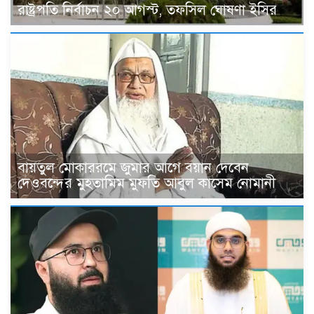
রাষ্ট্রপতি নির্বাচন ২০ আগস্ট, তফসিল ঘোষণা ইসির
বায়তুল মোকাররমে জুমার আগে বয়ান দেবেন
দেওবন্দের মুহতামিম মুফতি আবুল কাসেম নোমানী