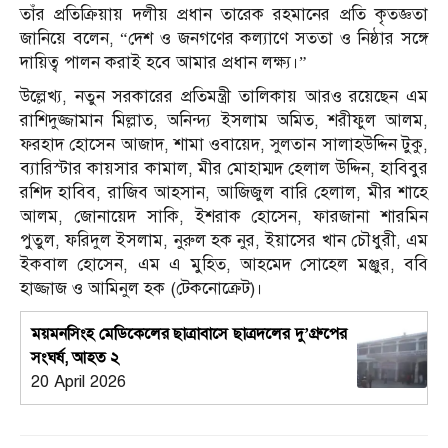
তাঁর প্রতিক্রিয়ায় দলীয় প্রধান তারেক রহমানের প্রতি কৃতজ্ঞতা
জানিয়ে বলেন, “দেশ ও জনগণের কল্যাণে সততা ও নিষ্ঠার সঙ্গে
দায়িত্ব পালন করাই হবে আমার প্রধান লক্ষ্য।”
উল্লেখ্য, নতুন সরকারের প্রতিমন্ত্রী তালিকায় আরও রয়েছেন এম
রাশিদুজ্জামান মিল্লাত, অনিন্দ্য ইসলাম অমিত, শরীফুল আলম,
ফরহাদ হোসেন আজাদ, শামা ওবায়েদ, সুলতান সালাহউদ্দিন টুকু,
ব্যারিস্টার কায়সার কামাল, মীর মোহাম্মদ হেলাল উদ্দিন, হাবিবুর
রশিদ হাবিব, রাজিব আহসান, আজিজুল বারি হেলাল, মীর শাহে
আলম, জোনায়েদ সাকি, ইশরাক হোসেন, ফারজানা শারমিন
পুতুল, ফরিদুল ইসলাম, নুরুল হক নুর, ইয়াসের খান চৌধুরী, এম
ইকবাল হোসেন, এম এ মুহিত, আহমেদ সোহেল মঞ্জুর, ববি
হাজ্জাজ ও আমিনুল হক (টেকনোক্রেট)।
ময়মনসিংহ মেডিকেলের ছাত্রাবাসে ছাত্রদলের দু’গ্রুপের
সংঘর্ষ, আহত ২
20 April 2026