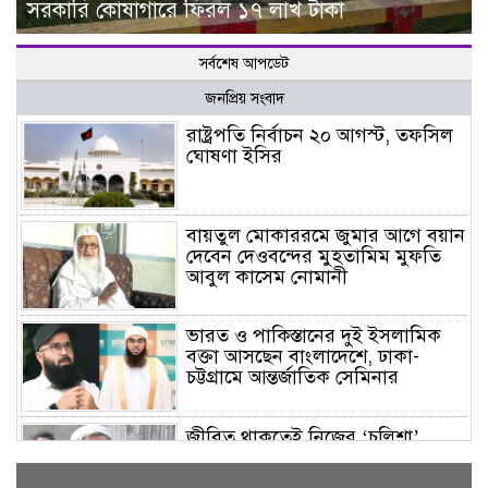
সরকারি কোষাগারে ফিরল ১৭ লাখ টাকা
সর্বশেষ আপডেট
জনপ্রিয় সংবাদ
রাষ্ট্রপতি নির্বাচন ২০ আগস্ট, তফসিল
ঘোষণা ইসির
বায়তুল মোকাররমে জুমার আগে বয়ান
দেবেন দেওবন্দের মুহতামিম মুফতি
আবুল কাসেম নোমানী
ভারত ও পাকিস্তানের দুই ইসলামিক
বক্তা আসছেন বাংলাদেশে, ঢাকা-
চট্টগ্রামে আন্তর্জাতিক সেমিনার
জীবিত থাকতেই নিজের ‘চল্লিশা’
করলেন বৃদ্ধ, খেলেন ২ হাজার মানুষ