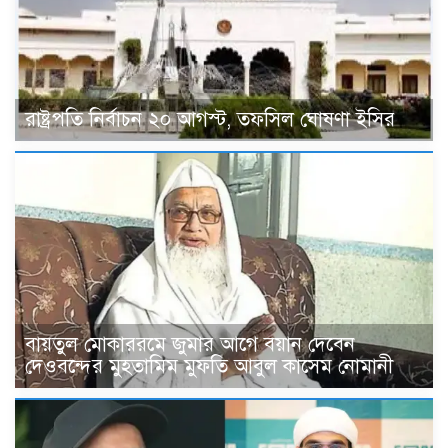
রাষ্ট্রপতি নির্বাচন ২০ আগস্ট, তফসিল ঘোষণা ইসির
বায়তুল মোকাররমে জুমার আগে বয়ান দেবেন
দেওবন্দের মুহতামিম মুফতি আবুল কাসেম নোমানী