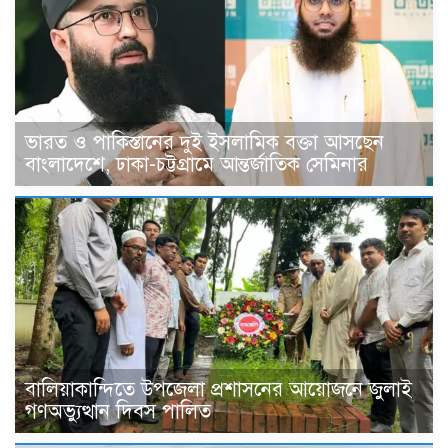
ভারত ও পাকিস্তানের দুই ইসলামিক বক্তা আসছেন
বাংলাদেশে, ঢাকা-চট্টগ্রামে আন্তর্জাতিক সেমিনার
বালিয়াকান্দিতে উপজেলা প্রশাসনের আয়োজনে জুলাই
গণঅভ্যুত্থান দিবস পালিত