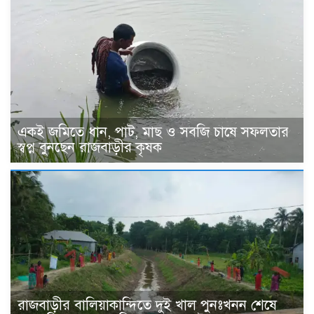
একই জমিতে ধান, পাট, মাছ ও সবজি চাষে সফলতার
স্বপ্ন বুনছেন রাজবাড়ীর কৃষক
রাজবাড়ীর বালিয়াকান্দিতে দুই খাল পুনঃখনন শেষে