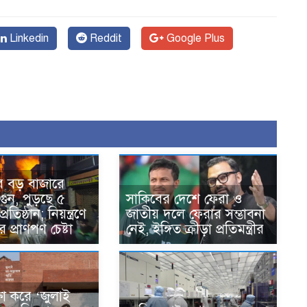
Linkedin
Reddit
Google Plus
র বড় বাজারে
ুন, পুড়ছে ৫
সাকিবের দেশে ফেরা ও
রতিষ্ঠান; নিয়ন্ত্রণে
জাতীয় দলে ফেরার সম্ভাবনা
প্রাণপণ চেষ্টা
নেই, ইঙ্গিত ক্রীড়া প্রতিমন্ত্রীর
ক্ষা করে ‘জুলাই