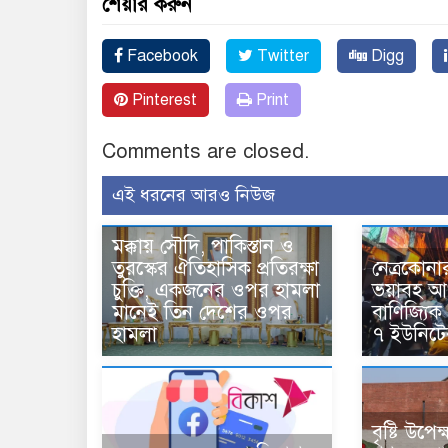
শেয়ার করুন
Facebook
Twitter
Digg
Pinterest
Print
Comments are closed.
এই ধরনের আরও নিউজ
মক্কায় সৌদি, পাকিস্তান ও
তুরস্কের ঐতিহাসিক প্রতিরক্ষা
নেত্রকোনা
চুক্তি, একজনের ওপর হামলা
ভয়াবহ আগ
মানেই তিন দেশের ওপর
বাণিজ্যিক প্
হামলা
৭ ইউনিটের 
বৃষ্টি উপে