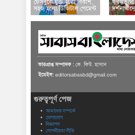
ফেসবুকে যুক্ত হলো বিকাশ,
গণঅভ্যুত্থ
সহজ হলো ডিজিটাল পেমেন্ট
দর্শনার্থী
ভারপ্রাপ্ত সম্পাদক :
কে. কিউ. হাসান
ইমেইল:
editorsabasbd@gmail.com
গুরুত্বপূর্ণ পেজ
আমাদের সম্পর্কে
যোগাযোগ
বিজ্ঞাপন
গোপনীয়তা নীতি