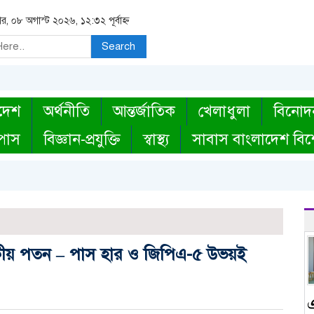
র, ০৮ অগাস্ট ২০২৬, ১২:৩২ পূর্বাহ্ন
Search
দেশ
অর্থনীতি
আন্তর্জাতিক
খেলাধুলা
বিনোদ
্পাস
বিজ্ঞান-প্রযুক্তি
স্বাস্থ্য
সাবাস বাংলাদেশ বিশ
ীয় পতন – পাস হার ও জিপিএ-৫ উভয়ই