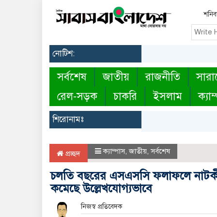
শনিবা
নোটিশ:
সর্বশেষ
জাতীয়
রাজনীতি
সারা
রেল-সড়ক
চাকরি
ইসলাম
ক্যাম
শিরোনামঃ
ক্যাম্পাস
,
জাতীয়
,
সর্বশেষ
প্রচ্ছদ
চলতি বছরের এসএসসি ফলাফলে নাটক
কমেছে উল্লেখযোগ্যভাবে
নিজস্ব প্রতিবেদক