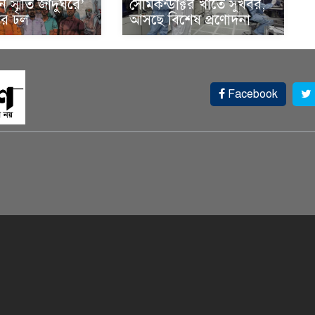
ান স্মৃতি জাদুঘরে’
সেমিকন্ডাক্টর খাতে সুখবর,
দের ঢল
আসছে বিশেষ প্রণোদনা
Facebook