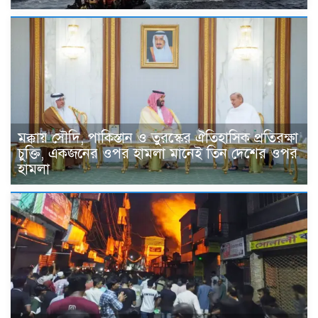
মক্কায় সৌদি, পাকিস্তান ও তুরস্কের ঐতিহাসিক প্রতিরক্ষা
চুক্তি, একজনের ওপর হামলা মানেই তিন দেশের ওপর
হামলা