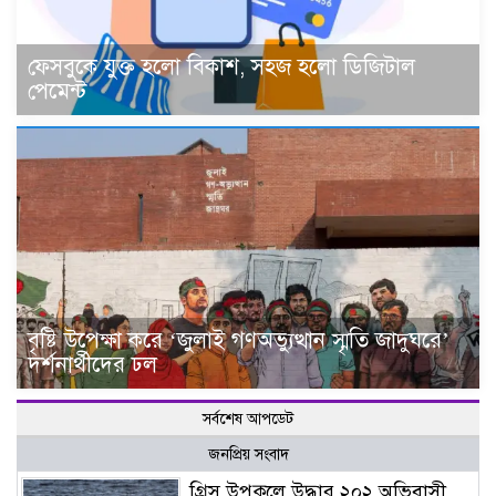
ফেসবুকে যুক্ত হলো বিকাশ, সহজ হলো ডিজিটাল
পেমেন্ট
বৃষ্টি উপেক্ষা করে ‘জুলাই গণঅভ্যুত্থান স্মৃতি জাদুঘরে’
দর্শনার্থীদের ঢল
সর্বশেষ আপডেট
জনপ্রিয় সংবাদ
গ্রিস উপকূলে উদ্ধার ২০২ অভিবাসী,