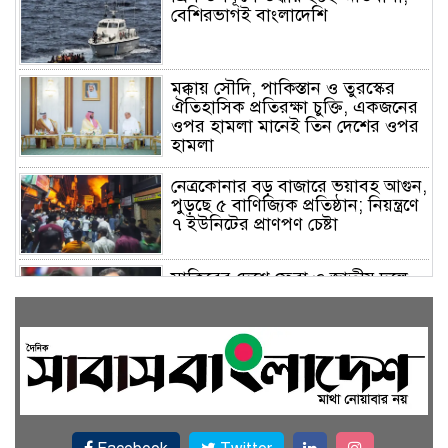
বেশিরভাগই বাংলাদেশি
মক্কায় সৌদি, পাকিস্তান ও তুরস্কের
ঐতিহাসিক প্রতিরক্ষা চুক্তি, একজনের
ওপর হামলা মানেই তিন দেশের ওপর
হামলা
নেত্রকোনার বড় বাজারে ভয়াবহ আগুন,
পুড়ছে ৫ বাণিজ্যিক প্রতিষ্ঠান; নিয়ন্ত্রণে
৭ ইউনিটের প্রাণপণ চেষ্টা
সাকিবের দেশে ফেরা ও জাতীয় দলে
ফেরার সম্ভাবনা নেই, ইঙ্গিত ক্রীড়া
প্রতিমন্ত্রীর
ফেসবুকে যুক্ত হলো বিকাশ, সহজ
হলো ডিজিটাল পেমেন্ট