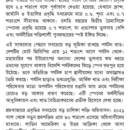
দ্রুত গতিতে এগিয়ে যাচ্ছে। ২০২৫ সালে দেশটির জিডিপি প্রবৃদ্ধি
হবে ২.৫ শতাংশ বলে পূর্বাভাস দেওয়া হয়েছে, যেখানে ফ্রান্স,
জার্মানি ও ইতালির প্রবৃদ্ধি যথাক্রমে মাত্র ০.৬, শূন্য এবং ০.৭
শতাংশে সীমাবদ্ধ থাকবে। চলতি বছরের দ্বিতীয় ত্রৈমাসিকে
স্পেনের প্রবৃদ্ধি হয়েছে ০.৭ শতাংশ, যা প্রত্যাশার তুলনায় বেশি
এবং অর্থনীতির শক্তিশালী পুনরুদ্ধারের স্পষ্ট ইঙ্গিত দিচ্ছে।
এই সাফল্যের পেছনে সবচেয়ে বড় ভূমিকা রাখছে পর্যটন খাত।
দেশটির মোট জিডিপির প্রায় ১২ শতাংশ আসে পর্যটন থেকে।
মহামারির পর ইউরোপের অন্যান্য দেশের তুলনায় কম খরচে
ভ্রমণের সুযোগ থাকায় বিদেশি পর্যটকদের ভিড়ে স্পেন ভরপুর হয়ে
উঠেছে। তবে অতিরিক্ত পর্যটক চাপ স্থানীয়দের মধ্যে অসন্তোষও
তৈরি করছে। পর্যটন ছাড়াও তথ্যপ্রযুক্তি, আর্থিক খাত এবং নিরীক্ষা
পরিষেবার মতো অপর্যটন পরিষেবার রপ্তানি আয় ক্রমে পর্যটনের
চেয়েও বড় আকার ধারণ করেছে। এটি স্পেনের অর্থনীতির
আধুনিকায়ন এবং খাত বৈচিত্র্যকরণের প্রতীক হিসেবে দেখা হচ্ছে।
শ্রমবাজারে প্রবৃদ্ধির সবচেয়ে বড় চালিকা শক্তি অভিবাসন। ২০২১
সাল থেকে নতুন শ্রমশক্তির প্রায় ৯০ শতাংশ এসেছে অভিবাসীদের
মাধ্যমে। লাতিন আমেরিকা ও উত্তর আফ্রিকা থেকে আসা