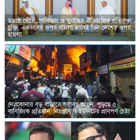
মক্কায় সৌদি, পাকিস্তান ও তুরস্কের ঐতিহাসিক প্রতিরক্ষা
চুক্তি, একজনের ওপর হামলা মানেই তিন দেশের ওপর
হামলা
নেত্রকোনার বড় বাজারে ভয়াবহ আগুন, পুড়ছে ৫
বাণিজ্যিক প্রতিষ্ঠান; নিয়ন্ত্রণে ৭ ইউনিটের প্রাণপণ চেষ্টা