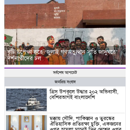
বৃষ্টি উপেক্ষা করে ‘জুলাই গণঅভ্যুত্থান স্মৃতি জাদুঘরে’
দর্শনার্থীদের ঢল
সর্বশেষ আপডেট
জনপ্রিয় সংবাদ
গ্রিস উপকূলে উদ্ধার ২০২ অভিবাসী,
বেশিরভাগই বাংলাদেশি
মক্কায় সৌদি, পাকিস্তান ও তুরস্কের
ঐতিহাসিক প্রতিরক্ষা চুক্তি, একজনের
ওপর হামলা মানেই তিন দেশের ওপর