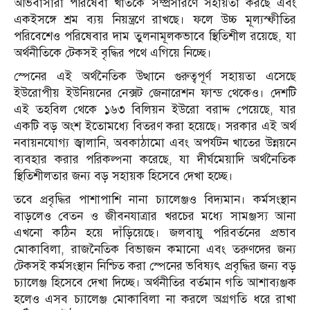
অভিবাসীরা পরিষেবা খাতকে সম্প্রসারণে সহায়তা করছে এবং
একইসঙ্গে শ্রম ব্যয় নিয়ন্ত্রণে রাখছে। ফলে উচ্চ মূল্যস্ফীতির
পরিবেশেও পরিষেবার দাম তুলনামূলকভাবে স্থিতিশীল রয়েছে, যা
অর্থনীতিকে টেকসই বৃদ্ধির পথে এগিয়ে নিচ্ছে।
স্পেনের এই অর্থনৈতিক উত্থানে গুরুত্বপূর্ণ সহায়তা এসেছে
ইউরোপীয় ইউনিয়নের নেক্সট জেনারেশন ফান্ড থেকেও। দেশটি
এই তহবিল থেকে ১৬৩ বিলিয়ন ইউরো বরাদ্দ পেয়েছে, যার
একটি বড় অংশ ইতোমধ্যে বিতরণ করা হয়েছে। সরকার এই অর্থ
নবায়নযোগ্য জ্বালানি, অবকাঠামো এবং অপর্যটন খাতের উন্নয়নে
ব্যবহার করার পরিকল্পনা করেছে, যা দীর্ঘমেয়াদি অর্থনৈতিক
স্থিতিশীলতার জন্য বড় সহায়ক হিসেবে দেখা হচ্ছে।
তবে প্রবৃদ্ধির পাশাপাশি নানা চ্যালেঞ্জও বিদ্যমান। কর্মসংস্থান
বাড়লেও বেতন ও জীবনযাত্রার খরচের মধ্যে সামঞ্জস্য আনা
এখনো কঠিন হয়ে দাঁড়িয়েছে। জলবায়ু পরিবর্তনের প্রভাব
মোকাবিলা, রাজনৈতিক বিভাজন কমানো এবং তরুণদের জন্য
টেকসই কর্মসংস্থান নিশ্চিত করা স্পেনের ভবিষ্যৎ প্রবৃদ্ধির জন্য বড়
চ্যালেঞ্জ হিসেবে দেখা দিচ্ছে। অর্থনীতির বর্তমান গতি আশাব্যঞ্জক
হলেও এসব চ্যালেঞ্জ মোকাবিলা না করলে অগ্রগতি ধরে রাখা