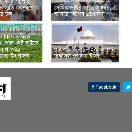
ক্ষা করে ‘জুলাই
ান স্মৃতি জাদুঘরে’
সেমিকন্ডাক্টর খাতে সুখবর,
দের ঢল
আসছে বিশেষ প্রণোদনা
লাকায় কৃষিতে
্ত: পলি নেট হাউসে
াখ পর্যন্ত
রাষ্ট্রপতি নির্বাচন ২০ আগস্ট,
 চারা উৎপাদন
তফসিল ঘোষণা ইসির
Facebook