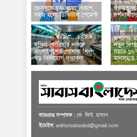
বৃষ্টি উপে
ফেসবুকে যুক্ত হলো বিকাশ,
গণঅভ্যুত্থ
সহজ হলো ডিজিটাল পেমেন্ট
দর্শনার্থী
জলাবদ্ধ এ
দক্ষিণ কোরিয়ার নজরে
নতুন দিগন
বাংলাদেশের পোশাক শিল্প,
বছরে ১০ ল
বড় বিনিয়োগ সম্ভাবনা
মানসম্মত
ভারপ্রাপ্ত সম্পাদক :
কে. কিউ. হাসান
ইমেইল:
editorsabasbd@gmail.com