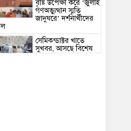
বৃষ্টি উপেক্ষা করে ‘জুলাই
গণঅভ্যুত্থান স্মৃতি
জাদুঘরে’ দর্শনার্থীদের
ঢল
সেমিকন্ডাক্টর খাতে
সুখবর, আসছে বিশেষ
প্রণোদনা
দক্ষিণ কোরিয়ার নজরে
বাংলাদেশের পোশাক
শিল্প, বড় বিনিয়োগ
ম্ভাবনা
জলাবদ্ধ এলাকায়
কৃষিতে নতুন দিগন্ত:
পলি নেট হাউসে বছরে