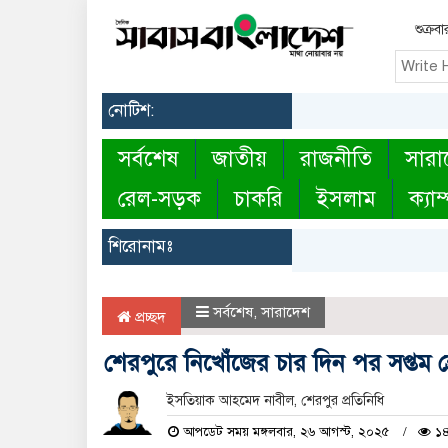
শুক্র
নোটিশ:
সর্বশেষ
জাতীয়
রাজনীতি
সারা
রেল-সড়ক
চাকরি
ইসলাম
ক্যাম
শিরোনামঃ
সর্বশেষ
,
সারাদেশ
প্রচ্ছদ
শেরপুরে নিখোঁজের চার দিন পর সপ্তম শ্র
ইসতিয়াক আহমেদ নাবীল, শেরপুর প্রতিনিধি
আপডেট সময় মঙ্গলবার, ২৬ আগস্ট, ২০২৫
১৪