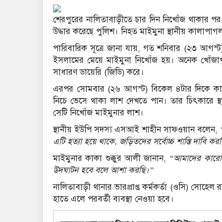
শেরপুরের নালিতাবাড়ীতে চার দিন নিখোঁজ থাকার পর মা
উদ্ধার করেছে পুলিশ। নিহত মাইমুনা স্থানীয় কালাপাগলা উ
পারিবারিক সূত্রে জানা যায়, গত শনিবার (২৩ আগস্
ইসলামের মেয়ে মাইমুনা নিখোঁজ হয়। অনেক খোঁজাখ
সাধারণ ডায়েরি (জিডি) করে।
এরপর সোমবার (২৬ আগস্ট) বিকেল ৪টার দিকে কা
নিচে ভেসে থাকা লাশ দেখতে পান। তার চিৎকারে স্থা
সেটি নিখোঁজ মাইমুনার লাশ।
স্থানীয় ইউপি সদস্য এসআই শাহীন সাফওয়ান বলেন,
এটি হত্যা হয়ে থাকে, জড়িতদের সর্বোচ্চ শাস্তি দাবি কর
মাইমুনার কাকা শুক্কুর আলী জানান,
“আমাদের কারো 
উদঘাটন হবে বলে আশা করছি।”
নালিতাবাড়ী থানার ভারপ্রাপ্ত কর্মকর্তা (ওসি) সোহেল 
হাতে এলে পরবর্তী ব্যবস্থা নেওয়া হবে।