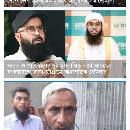
দেওবন্দের মুহতামিম মুফতি আবুল কাসেম নোমানী
ভারত ও পাকিস্তানের দুই ইসলামিক বক্তা আসছেন
বাংলাদেশে, ঢাকা-চট্টগ্রামে আন্তর্জাতিক সেমিনার