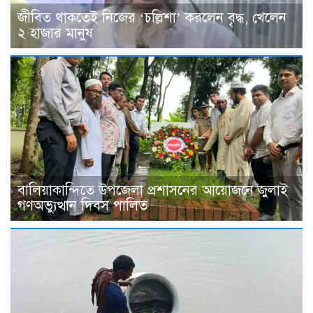
জীবিত থাকতেই নিজের ‘চল্লিশা’ করলেন বৃদ্ধ, খেলেন
২ হাজার মানুষ
বালিয়াকান্দিতে উপজেলা প্রশাসনের আয়োজনে জুলাই
গণঅভ্যুত্থান দিবস পালিত