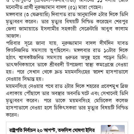
ও শেরপুর-৩ (শ্রীবরদী–ঝিনাইগাতী) আসনের ১১ দলীয় জোট
মনোনীত প্রার্থী নুরুজ্জামান বাদল (৫১) মারা গেছেন।
মঙ্গলবার (৩ ফেব্রুয়ারি) দিবাগত রাত আনুমানিক ২টার দিকে তিনি
মৃত্যুবরণ করেন। তার মৃত্যুর বিষয়টি নিশ্চিত করেছেন শেরপুর
জেলা জামায়াতে ইসলামীর সহকারী সেক্রেটারি আবুল কালাম
আজাদ।
পরিবার সূত্রে জানা যায়, নুরুজ্জামান বাদল দীর্ঘদিন যাবত
কিডনিজনিত সমস্যায় ভুগছিলেন। মঙ্গলবার রাত ১০টার দিকে
হঠাৎ শ্বাসকষ্টজনিত সমস্যায় গুরুতর অসুস্থ হয়ে পড়েন তিনি।
তাৎক্ষণিকভাবে তাকে শ্রীবরদী উপজেলা স্বাস্থ্য কমপ্লেক্সে নেওয়া
হয়। পরে সেখান থেকে দ্রুত ময়মনসিংহের স্বদেশ হাসপাতালে
নেওয়ার সিদ্ধান্ত হয়।
ময়মনসিংহ নেওয়ার পথে রাত ২টার দিকে শহরের প্রবেশমুখ ব্রিজ
এলাকায় পৌঁছালে তার অবস্থার অবনতি ঘটে এবং সেখানেই তিনি
মৃত্যুবরণ করেন। পরে তাকে ময়মনসিংহ মেডিকেল কলেজ
হাসপাতালে নেওয়া হলে চিকিৎসকরা তার মৃত্যুর বিষয়টি নিশ্চিত
করেন।
রাষ্ট্রপতি নির্বাচন ২০ আগস্ট, তফসিল ঘোষণা ইসির