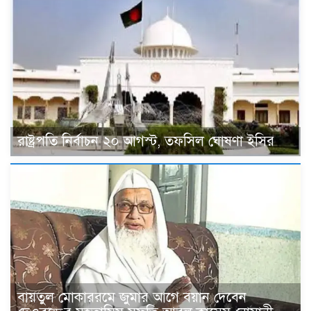
রাষ্ট্রপতি নির্বাচন ২০ আগস্ট, তফসিল ঘোষণা ইসির
বায়তুল মোকাররমে জুমার আগে বয়ান দেবেন