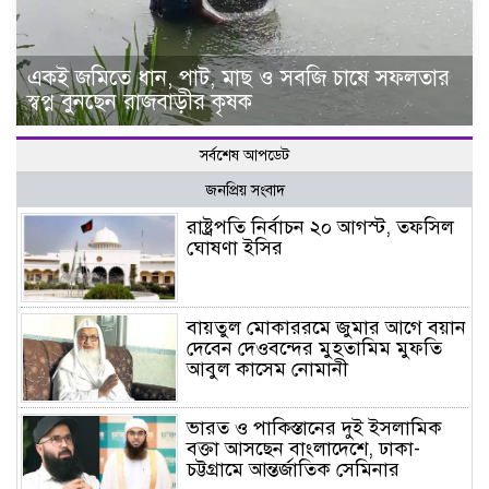
একই জমিতে ধান, পাট, মাছ ও সবজি চাষে সফলতার
স্বপ্ন বুনছেন রাজবাড়ীর কৃষক
সর্বশেষ আপডেট
জনপ্রিয় সংবাদ
রাষ্ট্রপতি নির্বাচন ২০ আগস্ট, তফসিল
ঘোষণা ইসির
বায়তুল মোকাররমে জুমার আগে বয়ান
দেবেন দেওবন্দের মুহতামিম মুফতি
আবুল কাসেম নোমানী
ভারত ও পাকিস্তানের দুই ইসলামিক
বক্তা আসছেন বাংলাদেশে, ঢাকা-
চট্টগ্রামে আন্তর্জাতিক সেমিনার