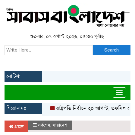
শুক্রবার, ০৭ অগাস্ট ২০২৬, ০৫:৩০ পূর্বাহ্ন
Search
নোটিশ:
Toggl
শিরোনামঃ
রাষ্ট্রপতি নির্বাচন ২০ আগস্ট, তফসিল ঘোষণা ই
সর্বশেষ
,
সারাদেশ
প্রচ্ছদ