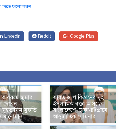
ডেট পেতে ফলো করুন
Linkedin
Reddit
Google Plus
োকাররমে জুমার
ভারত ও পাকিস্তানের দুই
ন দেবেন
ইসলামিক বক্তা আসছেন
র মুহতামিম মুফতি
বাংলাদেশে, ঢাকা-চট্টগ্রামে
েম নোমানী
আন্তর্জাতিক সেমিনার