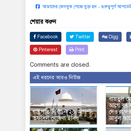
আমাদের ফেসবুক পেজে যুক্ত হন – গুরুত্বপূর্ণ আপ
শেয়ার করুন
Facebook
Twitter
Digg
Pinterest
Print
Comments are closed.
এই ধরনের আরও নিউজ
বায়তুল ম
আগে বয়া
রাষ্ট্রপতি নির্বাচন ২০ আগস্ট,
দেওবন্দে
তফসিল ঘোষণা ইসির
আবুল কাস