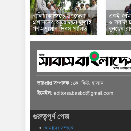
বালিয়াকান্দিতে উপজেলা
একই জমিত
প্রশাসনের আয়োজনে জুলাই
ও সবজি চা
গণঅভ্যুত্থান দিবস পালিত
বুনছেন র
ভারপ্রাপ্ত সম্পাদক :
কে. কিউ. হাসান
ইমেইল:
editorsabasbd@gmail.com
গুরুত্বপূর্ণ পেজ
আমাদের সম্পর্কে