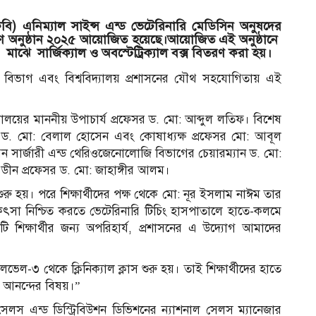
ৃবি) এনিম্যাল সাইন্স এন্ড ভেটেরিনারি মেডিসিন অনুষদের
 বিতরণ অনুষ্ঠান ২০২৫ আয়োজিত হয়েছে।আয়োজিত এই অনুষ্ঠানে
মাঝে সার্জিক্যাল ও অবস্টেট্রিক্যাল বক্স বিতরণ করা হয়।
জি বিভাগ এবং বিশ্ববিদ্যালয় প্রশাসনের যৌথ সহযোগিতায় এই
িদ্যালয়ের মাননীয় উপাচার্য প্রফেসর ড. মো: আব্দুল লতিফ। বিশেষ
সর ড. মো: বেলাল হোসেন এবং কোষাধ্যক্ষ প্রফেসর মো: আবূল
রেন সার্জারী এন্ড থেরিওজেনোলোজি বিভাগের চেয়ারম্যান ড. মো:
 ডীন প্রফেসর ড. মো: জাহাঙ্গীর আলম।
ুরু হয়। পরে শিক্ষার্থীদের পক্ষ থেকে মো: নূর ইসলাম নাঈম তার
 চিকিৎসা নিশ্চিত করতে ভেটেরিনারি টিচিং হাসপাতালে হাতে-কলমে
তি প্রতিটি শিক্ষার্থীর জন্য অপরিহার্য, প্রশাসনের এ উদ্যোগ আমাদের
েল-৩ থেকে ক্লিনিক্যাল ক্লাস শুরু হয়। তাই শিক্ষার্থীদের হাতে
আ
বই আনন্দের বিষয়।”
লস এন্ড ডিস্ট্রিবিউশন ডিভিশনের ন্যাশনাল সেলস ম্যানেজার