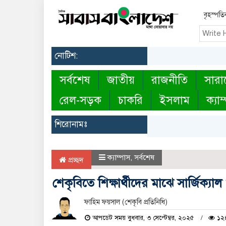
বৃহস্পত
নোটিশ:
সর্বশেষ
জাতীয়
রাজনীতি
সারা
রেল-সড়ক
চাকরি
ইসলাম
ক্যাম
শিরোনামঃ
ক্যাম্পাস
,
সর্বশেষ
প্রচ্ছদ
শেকৃবিতে শিক্ষার্থীদের মাঝে সার্জিক্যাল
ফাহিম ফয়সাল (শেকৃবি প্রতিনিধি)
আপডেট সময় বুধবার, ৩ সেপ্টেম্বর, ২০২৫
১২৪