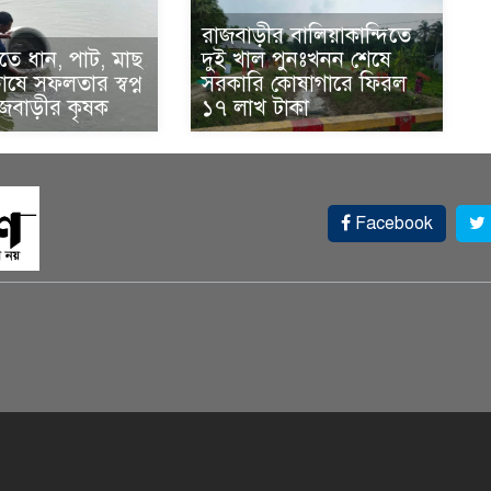
রাজবাড়ীর বালিয়াকান্দিতে
ে ধান, পাট, মাছ
দুই খাল পুনঃখনন শেষে
ষে সফলতার স্বপ্ন
সরকারি কোষাগারে ফিরল
াজবাড়ীর কৃষক
১৭ লাখ টাকা
Facebook