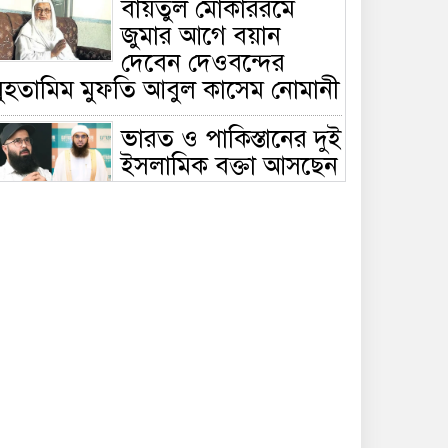
বায়তুল মোকাররমে
জুমার আগে বয়ান
দেবেন দেওবন্দের
মুহতামিম মুফতি আবুল কাসেম নোমানী
ভারত ও পাকিস্তানের দুই
ইসলামিক বক্তা আসছেন
বাংলাদেশে, ঢাকা-
ট্টগ্রামে আন্তর্জাতিক সেমিনার
জীবিত থাকতেই নিজের
‘চল্লিশা’ করলেন বৃদ্ধ,
খেলেন ২ হাজার মানুষ
বালিয়াকান্দিতে
উপজেলা প্রশাসনের
আয়োজনে জুলাই