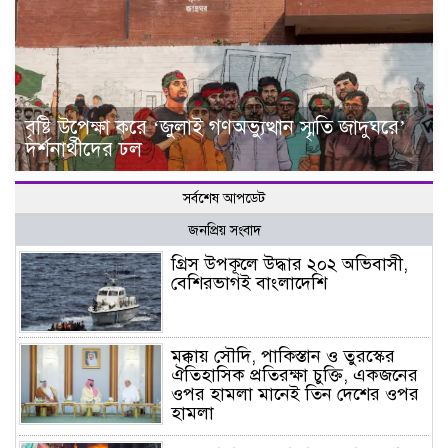
বৃষ্টি উপেক্ষা করে ‘জুলাই গণঅভ্যুত্থান স্মৃতি জাদুঘরে’
দর্শনার্থীদের ঢল
সর্বশেষ আপডেট
জনপ্রিয় সংবাদ
গ্রিস উপকূলে উদ্ধার ২০২ অভিবাসী,
বেশিরভাগই বাংলাদেশি
মক্কায় সৌদি, পাকিস্তান ও তুরস্কের
ঐতিহাসিক প্রতিরক্ষা চুক্তি, একজনের
ওপর হামলা মানেই তিন দেশের ওপর
হামলা