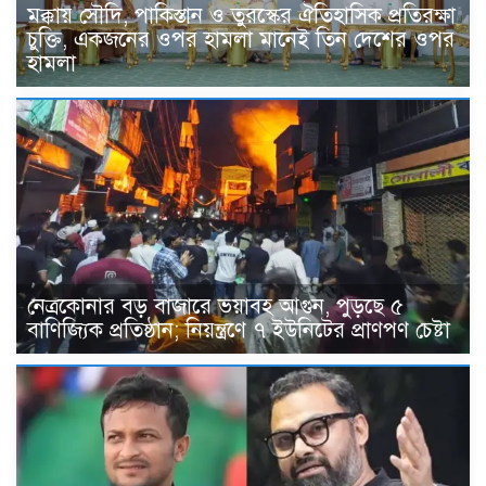
মক্কায় সৌদি, পাকিস্তান ও তুরস্কের ঐতিহাসিক প্রতিরক্ষা
চুক্তি, একজনের ওপর হামলা মানেই তিন দেশের ওপর
হামলা
নেত্রকোনার বড় বাজারে ভয়াবহ আগুন, পুড়ছে ৫
বাণিজ্যিক প্রতিষ্ঠান; নিয়ন্ত্রণে ৭ ইউনিটের প্রাণপণ চেষ্টা