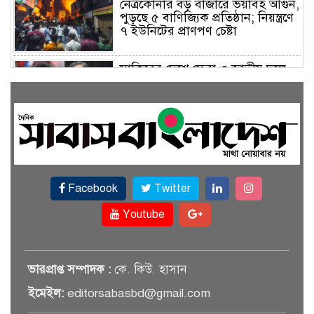
নেত্রকোনার বড় বাজারে ভয়াবহ আগুন,
পুড়ছে ৫ বাণিজ্যিক প্রতিষ্ঠান; নিয়ন্ত্রণে
৭ ইউনিটের প্রাণপণ চেষ্টা
সাকিবের দেশে ফেরা ও জাতীয় দলে
ফেরার সম্ভাবনা নেই, ইঙ্গিত ক্রীড়া
প্রতিমন্ত্রীর
ফেসবুকে যুক্ত হলো বিকাশ, সহজ
হলো ডিজিটাল পেমেন্ট
Facebook
Twitter
বৃষ্টি উপেক্ষা করে ‘জুলাই গণঅভ্যুত্থান
স্মৃতি জাদুঘরে’ দর্শনার্থীদের ঢল
Youtube
সেমিকন্ডাক্টর খাতে সুখবর, আসছে
ভারপ্রাপ্ত সম্পাদক :
কে. কিউ. হাসান
বিশেষ প্রণোদনা
ইমেইল:
editorsabasbd@gmail.com