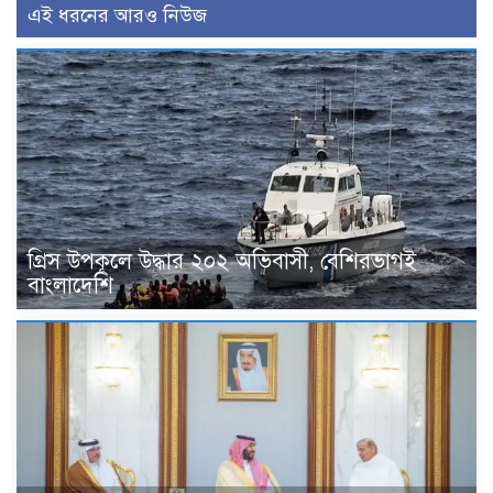
এই ধরনের আরও নিউজ
গ্রিস উপকূলে উদ্ধার ২০২ অভিবাসী, বেশিরভাগই
বাংলাদেশি