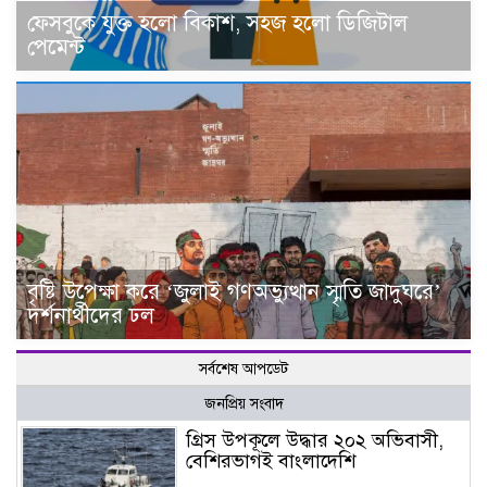
ফেসবুকে যুক্ত হলো বিকাশ, সহজ হলো ডিজিটাল
পেমেন্ট
বৃষ্টি উপেক্ষা করে ‘জুলাই গণঅভ্যুত্থান স্মৃতি জাদুঘরে’
দর্শনার্থীদের ঢল
সর্বশেষ আপডেট
জনপ্রিয় সংবাদ
গ্রিস উপকূলে উদ্ধার ২০২ অভিবাসী,
বেশিরভাগই বাংলাদেশি