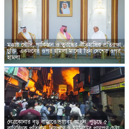
মক্কায় সৌদি, পাকিস্তান ও তুরস্কের ঐতিহাসিক প্রতিরক্ষা
চুক্তি, একজনের ওপর হামলা মানেই তিন দেশের ওপর
হামলা
নেত্রকোনার বড় বাজারে ভয়াবহ আগুন, পুড়ছে ৫
বাণিজ্যিক প্রতিষ্ঠান; নিয়ন্ত্রণে ৭ ইউনিটের প্রাণপণ চেষ্টা