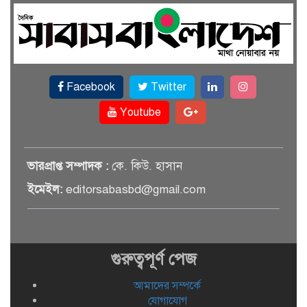
বালিয়াকান্দিতে উপজেলা প্রশাসনের
আয়োজনে জুলাই গণঅভ্যুত্থান দিবস
পালিত
Facebook
Twitter
একই জমিতে ধান, পাট, মাছ ও সবজি
চাষে সফলতার স্বপ্ন বুনছেন রাজবাড়ীর
Youtube
কৃষক
রাজবাড়ীর বালিয়াকান্দিতে দুই খাল
ভারপ্রাপ্ত সম্পাদক :
কে. কিউ. হাসান
পুনঃখনন শেষে সরকারি কোষাগারে
ফিরল ১৭ লাখ টাকা
ইমেইল:
editorsabasbd@gmail.com
পাংশায় সাংবাদিক আকাশ মাহমুদকে
মারধর: মামলার এক আসামি বিশু
সরদার গ্রেপ্তার
গুরুত্বপূর্ণ পেজ
রাজবাড়ীতে সংবাদ সংগ্রহকালে
আমাদের সম্পর্কে
সাংবাদিকের ওপর হামলা, আহত অন্তত
যোগাযোগ