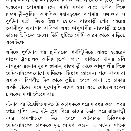
আরব প্রবাসী মোটরসাইকেল চালক জিল্লাল হোসেন (৪০) নিহত
হয়েছেন। সোমবার (০২ মার্চ) সকাল সাড়ে ৮টার দিকে
রাজবাড়ী–কুষ্টিয়া আঞ্চলিক মহাসড়কের বাগমারা এলাকায় এ
দুর্ঘটনা ঘটে। নিহত জিল্লাল হোসেন রাজবাড়ী পৌর শহরের
ভবানীপুর এলাকার বাসিন্দা এবং কালুখালীর মাজবাড়ী গ্রামের
তানেজ উদ্দিনের ছেলে। তিনি ছুটিতে সৌদি আরব থেকে বাড়িতে
এসেছিলেন।
এদিকে দুর্ঘটনার পর স্থানীয়দের গণপিটুনিতে আহত হয়েছেন
ঘাতক ট্রাকচালক আনিছ (৩৫)। পাংশা হাইওয়ে থানার ওসি
মাকছুদর রহমান মুরাদ জানান, রাজবাড়ী থেকে কালুখালীর দিকে
মোটরসাইকেলযোগে যাচ্ছিলেন জিল্লাল হোসেন। পথে বাগমারা
এলাকায় বিপরীত দিক থেকে কুষ্টিয়া থেকে আসা ১০ চাকার
একটি ট্রাকের সঙ্গে মুখোমুখি সংঘর্ষ হয়। এতে মোটরসাইকেল
চালকের মাথা থেঁতলে যায়।
ঘটনার পর উত্তেজিত জনতা ট্রাকচালককে ধরে মারধর করে। খবর
পেয়ে পুলিশ দ্রুত ঘটনাস্থলে গিয়ে তাদের উদ্ধার করে রাজবাড়ী
সদর হাসপাতালে নিয়ে গেলে কর্তব্যরত চিকিৎসক
মোটরসাইকেল চালককে মৃত ঘোষণা করেন। এ ঘটনায় ঘাতক