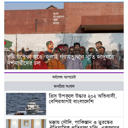
বৃষ্টি উপেক্ষা করে ‘জুলাই গণঅভ্যুত্থান স্মৃতি জাদুঘরে’
দর্শনার্থীদের ঢল
সর্বশেষ আপডেট
জনপ্রিয় সংবাদ
গ্রিস উপকূলে উদ্ধার ২০২ অভিবাসী,
বেশিরভাগই বাংলাদেশি
মক্কায় সৌদি, পাকিস্তান ও তুরস্কের
ঐতিহাসিক প্রতিরক্ষা চুক্তি, একজনের