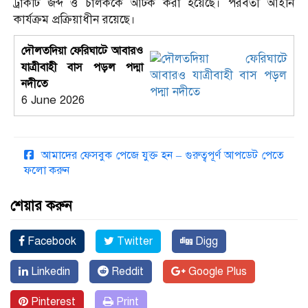
ট্রাকটি জব্দ ও চালককে আটক করা হয়েছে। পরবর্তী আইনি
কার্যক্রম প্রক্রিয়াধীন রয়েছে।
দৌলতদিয়া ফেরিঘাটে আবারও
যাত্রীবাহী বাস পড়ল পদ্মা
নদীতে
6 June 2026
আমাদের ফেসবুক পেজে যুক্ত হন – গুরুত্বপূর্ণ আপডেট পেতে
ফলো করুন
শেয়ার করুন
Facebook
Twitter
Digg
Linkedin
Reddit
Google Plus
Pinterest
Print