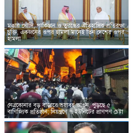
মক্কায় সৌদি, পাকিস্তান ও তুরস্কের ঐতিহাসিক প্রতিরক্ষা
চুক্তি, একজনের ওপর হামলা মানেই তিন দেশের ওপর
হামলা
নেত্রকোনার বড় বাজারে ভয়াবহ আগুন, পুড়ছে ৫
বাণিজ্যিক প্রতিষ্ঠান; নিয়ন্ত্রণে ৭ ইউনিটের প্রাণপণ চেষ্টা