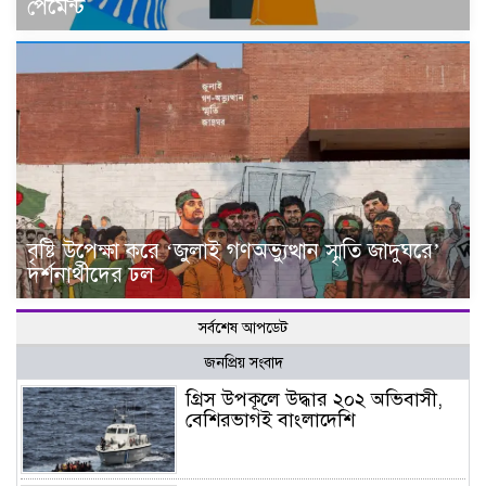
পেমেন্ট
বৃষ্টি উপেক্ষা করে ‘জুলাই গণঅভ্যুত্থান স্মৃতি জাদুঘরে’
দর্শনার্থীদের ঢল
সর্বশেষ আপডেট
জনপ্রিয় সংবাদ
গ্রিস উপকূলে উদ্ধার ২০২ অভিবাসী,
বেশিরভাগই বাংলাদেশি