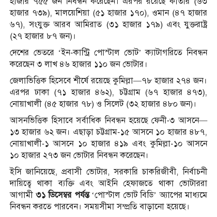
হাজার ৭৫৫ জন নিবন্ধন করেছেন। এরপর রয়েছে কাতার (৬৩
হাজার ৭৩৯), মালয়েশিয়া (৫১ হাজার ১৭০), ওমান (৪৭ হাজার
৬৭), সংযুক্ত আরব আমিরাত (৩১ হাজার ১৭৯) এবং যুক্তরাষ্ট্র
(২৭ হাজার ৮৭ জন)।
দেশের ভেতরে ‘ইন-কান্ট্রি পোস্টাল ভোট’ ক্যাটাগরিতে নিবন্ধন
করেছেন ৩ লাখ ৪৬ হাজার ১১০ জন ভোটার।
জেলাভিত্তিক হিসেবে শীর্ষে রয়েছে কুমিল্লা—৭৮ হাজার ২৭৪ জন।
এরপর ঢাকা (৭১ হাজার ৪৬২), চট্টগ্রাম (৬৭ হাজার ৪৭৩),
নোয়াখালী (৪৫ হাজার ৭৮) ও সিলেট (৩২ হাজার ৪৮০ জন)।
আসনভিত্তিক হিসাবে সর্বাধিক নিবন্ধন হয়েছে ফেনী-৩ আসনে—
১৩ হাজার ৬২ জন। এছাড়া চট্টগ্রাম-১৫ আসনে ১০ হাজার ৪৮৭,
নোয়াখালী-১ আসনে ১০ হাজার ৪১৯ এবং কুমিল্লা-১০ আসনে
১০ হাজার ২৭৩ জন ভোটার নিবন্ধন করেছেন।
ইসি জানিয়েছে, প্রবাসী ভোটার, সরকারি চাকরিজীবী, নির্বাচনী
দায়িত্বে থাকা ব্যক্তি এবং আইনি হেফাজতে থাকা ভোটাররা
আগামী
৩১ ডিসেম্বর পর্যন্ত
‘পোস্টাল ভোট বিডি’ অ্যাপের মাধ্যমে
নিবন্ধন করতে পারবেন। সময়সীমা সম্প্রতি বাড়ানো হয়েছে।