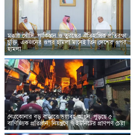
মক্কায় সৌদি, পাকিস্তান ও তুরস্কের ঐতিহাসিক প্রতিরক্ষা
চুক্তি, একজনের ওপর হামলা মানেই তিন দেশের ওপর
হামলা
নেত্রকোনার বড় বাজারে ভয়াবহ আগুন, পুড়ছে ৫
বাণিজ্যিক প্রতিষ্ঠান; নিয়ন্ত্রণে ৭ ইউনিটের প্রাণপণ চেষ্টা