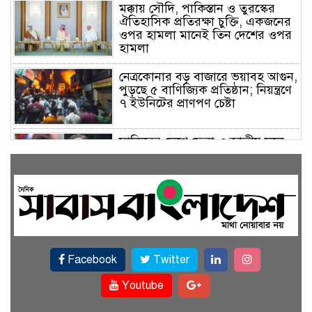
মক্কায় সৌদি, পাকিস্তান ও তুরস্কের
ঐতিহাসিক প্রতিরক্ষা চুক্তি, একজনের
ওপর হামলা মানেই তিন দেশের ওপর
হামলা
নেত্রকোনার বড় বাজারে ভয়াবহ আগুন,
পুড়ছে ৫ বাণিজ্যিক প্রতিষ্ঠান; নিয়ন্ত্রণে
৭ ইউনিটের প্রাণপণ চেষ্টা
সাকিবের দেশে ফেরা ও জাতীয় দলে
ফেরার সম্ভাবনা নেই, ইঙ্গিত ক্রীড়া
প্রতিমন্ত্রীর
ফেসবুকে যুক্ত হলো বিকাশ, সহজ
হলো ডিজিটাল পেমেন্ট
Facebook
Twitter
বৃষ্টি উপেক্ষা করে ‘জুলাই গণঅভ্যুত্থান
স্মৃতি জাদুঘরে’ দর্শনার্থীদের ঢল
Youtube