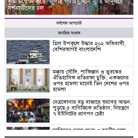
বৃষ্টি উপেক্ষা করে ‘জুলাই গণঅভ্যুত্থান স্মৃতি জাদুঘরে’
দর্শনার্থীদের ঢল
সর্বশেষ আপডেট
জনপ্রিয় সংবাদ
গ্রিস উপকূলে উদ্ধার ২০২ অভিবাসী,
বেশিরভাগই বাংলাদেশি
মক্কায় সৌদি, পাকিস্তান ও তুরস্কের
ঐতিহাসিক প্রতিরক্ষা চুক্তি, একজনের
ওপর হামলা মানেই তিন দেশের ওপর
হামলা
নেত্রকোনার বড় বাজারে ভয়াবহ আগুন,
পুড়ছে ৫ বাণিজ্যিক প্রতিষ্ঠান; নিয়ন্ত্রণে
৭ ইউনিটের প্রাণপণ চেষ্টা
সাকিবের দেশে ফেরা ও জাতীয় দলে
ফেরার সম্ভাবনা নেই, ইঙ্গিত ক্রীড়া