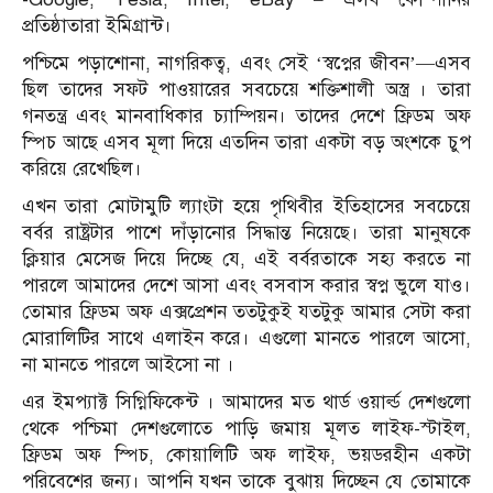
প্রতিষ্ঠাতারা ইমিগ্রান্ট।
পশ্চিমে পড়াশোনা, নাগরিকত্ব, এবং সেই ‘স্বপ্নের জীবন’—এসব
ছিল তাদের সফট পাওয়ারের সবচেয়ে শক্তিশালী অস্ত্র । তারা
গনতন্ত্র এবং মানবাধিকার চ্যাম্পিয়ন। তাদের দেশে ফ্রিডম অফ
স্পিচ আছে এসব মূলা দিয়ে এতদিন তারা একটা বড় অংশকে চুপ
করিয়ে রেখেছিল।
এখন তারা মোটামুটি ল্যাংটা হয়ে পৃথিবীর ইতিহাসের সবচেয়ে
বর্বর রাষ্ট্রটার পাশে দাঁড়ানোর সিদ্ধান্ত নিয়েছে। তারা মানুষকে
ক্লিয়ার মেসেজ দিয়ে দিচ্ছে যে, এই বর্বরতাকে সহ্য করতে না
পারলে আমাদের দেশে আসা এবং বসবাস করার স্বপ্ন ভুলে যাও।
তোমার ফ্রিডম অফ এক্সপ্রেশন ততটুকুই যতটুকু আমার সেটা করা
মোরালিটির সাথে এলাইন করে। এগুলো মানতে পারলে আসো,
না মানতে পারলে আইসো না ।
এর ইমপ্যাক্ট সিগ্নিফিকেন্ট । আমাদের মত থার্ড ওয়ার্ল্ড দেশগুলো
থেকে পশ্চিমা দেশগুলোতে পাড়ি জমায় মূলত লাইফ-স্টাইল,
ফ্রিডম অফ স্পিচ, কোয়ালিটি অফ লাইফ, ভয়ডরহীন একটা
পরিবেশের জন্য। আপনি যখন তাকে বুঝায় দিচ্ছেন যে তোমাকে