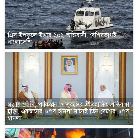
গ্রিস উপকূলে উদ্ধার ২০২ অভিবাসী, বেশিরভাগই
বাংলাদেশি
মক্কায় সৌদি, পাকিস্তান ও তুরস্কের ঐতিহাসিক প্রতিরক্ষা
চুক্তি, একজনের ওপর হামলা মানেই তিন দেশের ওপর
হামলা