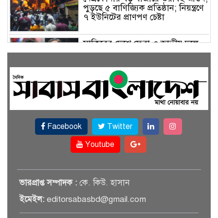
পুড়ছে ৫ বাণিজ্যিক প্রতিষ্ঠান; নিয়ন্ত্রণে
৭ ইউনিটের প্রাণপণ চেষ্টা
সাকিবের দেশে ফেরা ও জাতীয় দলে
ফেরার সম্ভাবনা নেই, ইঙ্গিত ক্রীড়া
প্রতিমন্ত্রীর
ফেসবুকে যুক্ত হলো বিকাশ, সহজ
হলো ডিজিটাল পেমেন্ট
Facebook
Twitter
বৃষ্টি উপেক্ষা করে ‘জুলাই গণঅভ্যুত্থান
স্মৃতি জাদুঘরে’ দর্শনার্থীদের ঢল
Youtube
সেমিকন্ডাক্টর খাতে সুখবর, আসছে
ভারপ্রাপ্ত সম্পাদক :
কে. কিউ. হাসান
বিশেষ প্রণোদনা
ইমেইল:
editorsabasbd@gmail.com