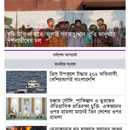
বৃষ্টি উপেক্ষা করে ‘জুলাই গণঅভ্যুত্থান স্মৃতি জাদুঘরে’
দর্শনার্থীদের ঢল
সর্বশেষ আপডেট
জনপ্রিয় সংবাদ
গ্রিস উপকূলে উদ্ধার ২০২ অভিবাসী,
বেশিরভাগই বাংলাদেশি
মক্কায় সৌদি, পাকিস্তান ও তুরস্কের
ঐতিহাসিক প্রতিরক্ষা চুক্তি, একজনের
ওপর হামলা মানেই তিন দেশের ওপর
হামলা
নেত্রকোনার বড় বাজারে ভয়াবহ আগুন,