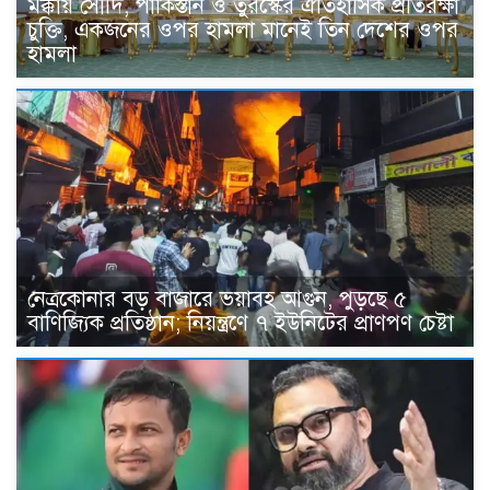
মক্কায় সৌদি, পাকিস্তান ও তুরস্কের ঐতিহাসিক প্রতিরক্ষা
চুক্তি, একজনের ওপর হামলা মানেই তিন দেশের ওপর
হামলা
নেত্রকোনার বড় বাজারে ভয়াবহ আগুন, পুড়ছে ৫
বাণিজ্যিক প্রতিষ্ঠান; নিয়ন্ত্রণে ৭ ইউনিটের প্রাণপণ চেষ্টা