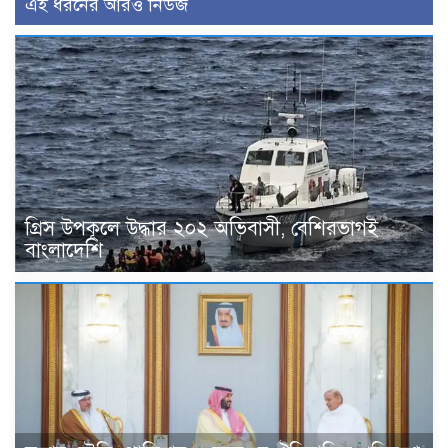
এই ধরনের আরও নিউজ
গ্রিস উপকূলে উদ্ধার ২০২ অভিবাসী, বেশিরভাগই
বাংলাদেশি