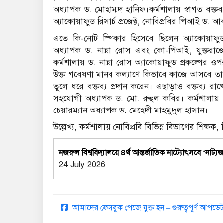
অধ্যাপক ড. মোহাম্মদ হানিফ।কর্মশালায় স্বাগত বক্ত
অ্যাকোয়াফুড রিসার্চ প্রজেক্ট, নোবিপ্রবির পিআই ড. আ
এতে কি-নোট স্পিকার হিসেবে ছিলেন অ্যাকোয়াফুড 
অধ্যাপক ড. নান্না রোস এবং কো-পিআই, যুক্তরাজ্য
কর্মশালায় ড. নান্না রোস অ্যাকোয়াফুড প্রকল্পের ও
উক্ত গবেষণা মানব কল্যাণে কিভাবে কাজে আসবে তা ব্
তুলে ধরে বক্তব্য প্রদান করেন। এছাড়াও বক্তব্য রা
সহযোগী অধ্যাপক ড. মো. রুহুল কবির। কর্মশালায় স
চেয়ারম্যান অধ্যাপক ড. মেহেদী মাহমুদুল হাসান।
উল্লেখ্য, কর্মশালায় নোবিপ্রবি বিভিন্ন বিভাগের শিক্ষক, 
নজরুল বিশ্ববিদ্যালয়ে ৪র্থ আন্তর্জাতিক নাট্যোৎসবে ‘নাট
24 July 2026
আমাদের ফেসবুক পেজে যুক্ত হন – গুরুত্বপূর্ণ আপ