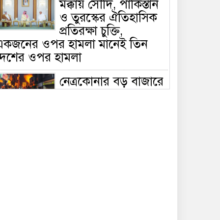
মক্কায় সৌদি, পাকিস্তান
ও তুরস্কের ঐতিহাসিক
প্রতিরক্ষা চুক্তি,
একজনের ওপর হামলা মানেই তিন
দেশের ওপর হামলা
নেত্রকোনার বড় বাজারে
ভয়াবহ আগুন, পুড়ছে ৫
বাণিজ্যিক প্রতিষ্ঠান;
িয়ন্ত্রণে ৭ ইউনিটের প্রাণপণ চেষ্টা
সাকিবের দেশে ফেরা ও
জাতীয় দলে ফেরার
সম্ভাবনা নেই, ইঙ্গিত
্রীড়া প্রতিমন্ত্রীর
ফেসবুকে যুক্ত হলো