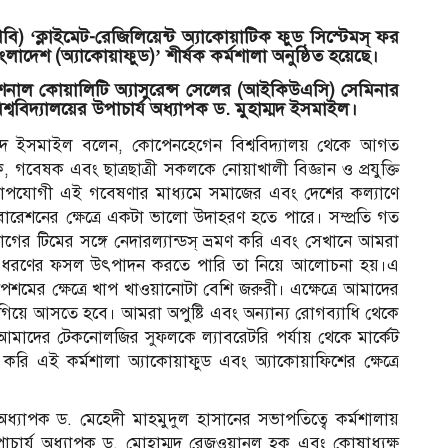
িপ্রবি) ‘ক্লাইমেট-রেজিলিয়েন্ট অ্যাকোয়াটিক ফুড সিস্টেমস্ ফর
াদেশ (অ্যাকোয়াফুড)’ শীর্ষক কর্মশালা অনুষ্ঠিত হয়েছে।
শনাল কোয়ালিটি অ্যাসুরেন্স সেলের (আইকিউএসি) সেমিনার
্ববিদ্যালয়ের উপাচার্য অধ্যাপক ড. মুহাম্মদ ইসমাইল।
হাম্মদ ইসমাইল বলেন, কোপেনহেগেন বিশ্ববিদ্যালয় থেকে আগত
, গবেষক এবং ছাত্রছাত্রী সকলকে নোয়াখালী বিজ্ঞান ও প্রযুক্তি
সময়োপযোগী এই গবেষণার মাধ্যমে সমাজের এবং দেশের কল্যাণে
েশনের ক্ষেত্রে একটা ভালো উদাহরণ হতে পারে। সম্প্রতি গত
ভাগের টিমের সঙ্গে নেদারল্যান্ডস্ ভ্রমণ করি এবং সেখানে আমরা
 কী ধরণের ফসল উৎপাদন করতে পারি তা নিয়ে আলোচনা হয়।এ
মের ক্ষেত্রে খাপ খাওয়ানোটা বেশি জরুরী। এক্ষেত্রে আমাদের
য়ে আসতে হবে। আমরা অপুষ্টি এবং অন্যান্য রোগব্যাধি থেকে
 আমাদের টেকনোলজির সুফলকে ল্যাবরেটরি পর্যায় থেকে মার্কেট
রি এই কর্মশালা অ্যাকোয়াফুড এবং অ্যাকোয়াফিশের ক্ষেত্রে
স
অধ্যাপক ড. মেহেদী মাহমুদুল হাসানের সভাপতিত্বে কর্মশালায়
পাচার্য অধ্যাপক ড. মোহাম্মদ রেজওয়ানুল হক এবং কোষাধ্যক্ষ