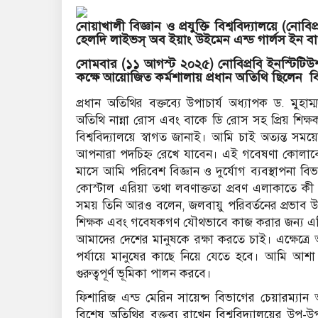
নোয়াখালী বিজ্ঞান ও প্রযুক্তি বিশ্ববিদ্যালয়ে (নোব
হেলদি লাইভস্ অব ইয়াং উইমেন এন্ড গার্লস ইন বাংল
সোমবার (১১ আগস্ট ২০২৫) নোবিপ্রবি ইনস্টিটিউ
কক্ষে আয়োজিত কর্মশালায় প্রধান অতিথি ছিলেন বিশ
প্রধান অতিথির বক্তব্যে উপাচার্য অধ্যাপক ড. মু
অতিথি নান্না রোস এবং বাকে ডি রোস সহ প্রিয় শিক্ষক
বিশ্ববিদ্যালয়ে স্বাগত জানাই। আমি চাই অত্যন্ত 
আপনারা পদচিহ্ন রেখে যাবেন। এই গবেষণা কোলাবোর
মাসে আমি পরিবেশ বিজ্ঞান ও দুর্যোগ ব্যবস্থাপনা বি
কোস্টাল এরিয়া তথা লবণাক্ততা প্রবণ এলাকাতে
সময় তিনি আরও বলেন, জলবায়ু পরিবর্তনের প্রভাব উপশ
শিক্ষক এবং গবেষকগণ যৌথভাবে কাজ করার জন্য এগি
আমাদের দেশের মানুষকে রক্ষা করতে চাই। এক্ষেত্রে
পর্যায়ে মানুষের কাছে নিয়ে যেতে হবে। আমি আশা ক
গুরুত্বপূর্ণ ভূমিকা পালন করবে।
ফিশারিজ এন্ড মেরিন সায়েন্স বিভাগের চেয়ারম্যান 
বিশেষ অতিথির বক্তব্য রাখেন বিশ্ববিদ্যালয়ের উপ-উ