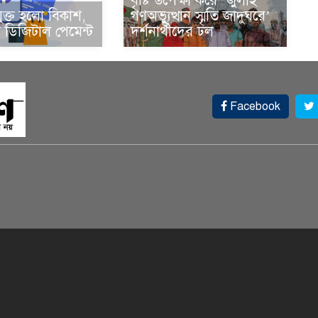
বৃষ্টি উপেক্ষা করে ‘জুলাই
ুক্ত হলো বিকাশ,
গণঅভ্যুত্থান স্মৃতি জাদুঘরে’
ডিজিটাল পেমেন্ট
দর্শনার্থীদের ঢল
Facebook