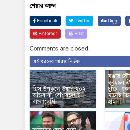
শেয়ার করুন
Facebook
Twitter
Digg
Pinterest
Print
Comments are closed.
এই ধরনের আরও নিউজ
মক্কায় সৌ
তুরস্কের ঐ
গ্রিস উপকূলে উদ্ধার ২০২
চুক্তি, 
অভিবাসী, বেশিরভাগই
মানেই তি
বাংলাদেশি
হামলা