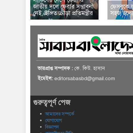
সাকিবের দেশে ফেরা ও
জাতীয় দলে ফেরার সম্ভাবনা
ফেসবুকে য
নেই, ইঙ্গিত ক্রীড়া প্রতিমন্ত্রীর
সহজ হলো 
ভারপ্রাপ্ত সম্পাদক :
কে. কিউ. হাসান
ইমেইল:
editorsabasbd@gmail.com
গুরুত্বপূর্ণ পেজ
আমাদের সম্পর্কে
যোগাযোগ
বিজ্ঞাপন