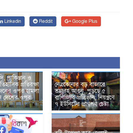
Linkedin
Reddit
Google Plus
দি, পাকিস্তান ও
তিহাসিক প্রতিরক্ষা
নেত্রকোনার বড় বাজারে
একজনের ওপর হামলা
ভয়াবহ আগুন, পুড়ছে ৫
ন দেশের ওপর
বাণিজ্যিক প্রতিষ্ঠান; নিয়ন্ত্রণে
৭ ইউনিটের প্রাণপণ চেষ্টা