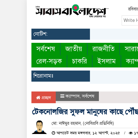
রবিবা
নোটিশ:
সর্বশেষ
জাতীয়
রাজনীতি
সারা
রেল-সড়ক
চাকরি
ইসলাম
ক্যাম
শিরোনামঃ
ক্যাম্পাস
,
সর্বশেষ
প্রচ্ছদ
টেকনোলজির সুফল মানুষের কাছে পৌঁছাত
মো: নাঈমুর রহমান, (নোবিপ্রবি প্রতিনিধি)
আপডেট সময় মঙ্গলবার, ১২ আগস্ট, ২০২৫
১৭