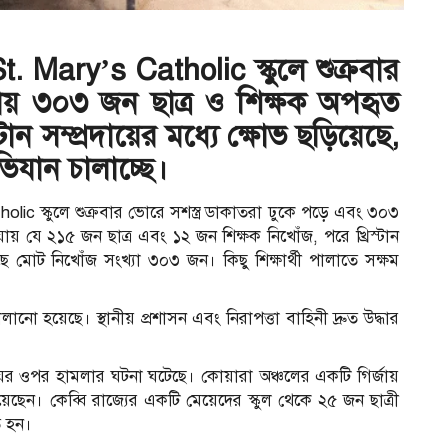
. Mary’s Catholic স্কুলে শুক্রবার
লায় ৩০৩ জন ছাত্র ও শিক্ষক অপহৃত
ান সম্প্রদায়ের মধ্যে ক্ষোভ ছড়িয়েছে,
ভিযান চালাচ্ছে।
lic স্কুলে শুক্রবার ভোরে সশস্ত্র ডাকাতরা ঢুকে পড়ে এবং ৩০৩
ায় যে ২১৫ জন ছাত্র এবং ১২ জন শিক্ষক নিখোঁজ, পরে খ্রিস্টান
 মোট নিখোঁজ সংখ্যা ৩০৩ জন। কিছু শিক্ষার্থী পালাতে সক্ষম
ানো হয়েছে। স্থানীয় প্রশাসন এবং নিরাপত্তা বাহিনী দ্রুত উদ্ধার
্রদায়ের ওপর হামলার ঘটনা ঘটেছে। কোয়ারা অঞ্চলের একটি গির্জায়
ন। কেব্বি রাজ্যের একটি মেয়েদের স্কুল থেকে ২৫ জন ছাত্রী
ত হন।