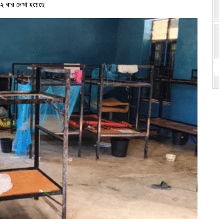
 বার দেখা হয়েছে