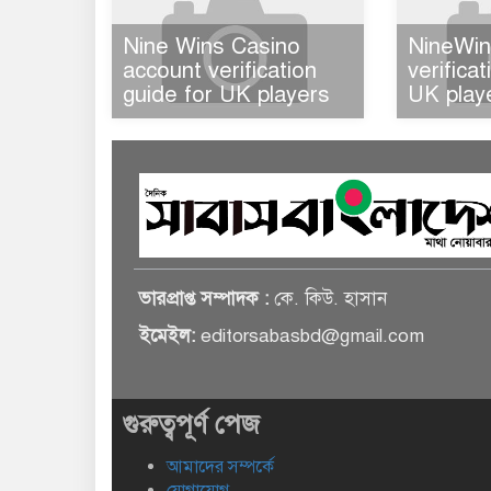
Nine Wins Casino
NineWin
account verification
verifica
guide for UK players
UK play
ভারপ্রাপ্ত সম্পাদক :
কে. কিউ. হাসান
ইমেইল:
editorsabasbd@gmail.com
গুরুত্বপূর্ণ পেজ
আমাদের সম্পর্কে