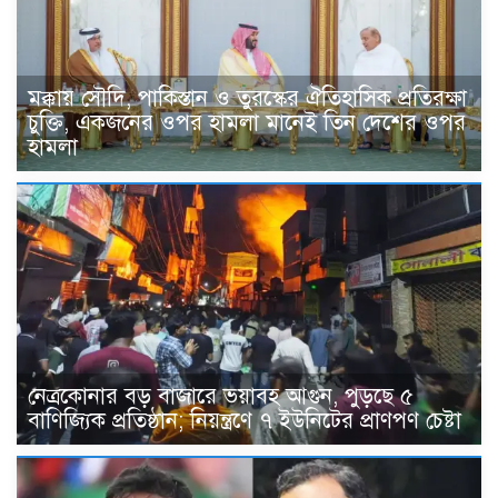
মক্কায় সৌদি, পাকিস্তান ও তুরস্কের ঐতিহাসিক প্রতিরক্ষা
চুক্তি, একজনের ওপর হামলা মানেই তিন দেশের ওপর
হামলা
নেত্রকোনার বড় বাজারে ভয়াবহ আগুন, পুড়ছে ৫
বাণিজ্যিক প্রতিষ্ঠান; নিয়ন্ত্রণে ৭ ইউনিটের প্রাণপণ চেষ্টা