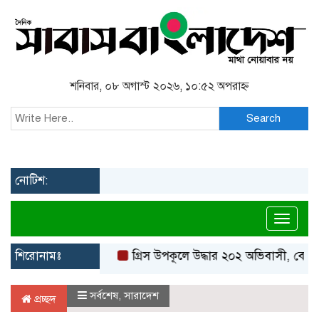
শনিবার, ০৮ অগাস্ট ২০২৬, ১০:৫২ অপরাহ্ন
Search
নোটিশ:
Toggl
শিরোনামঃ
গ্রিস উপকূলে উদ্ধার ২০২ অভিবাসী, বেশিরভাগই
সর্বশেষ
,
সারাদেশ
প্রচ্ছদ