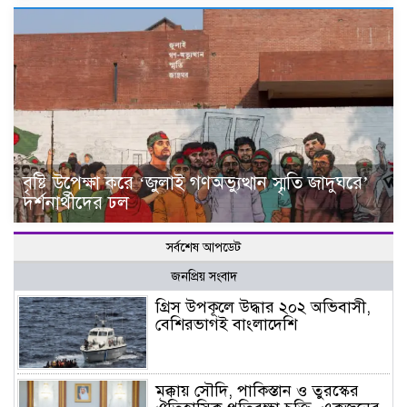
বৃষ্টি উপেক্ষা করে ‘জুলাই গণঅভ্যুত্থান স্মৃতি জাদুঘরে’
দর্শনার্থীদের ঢল
সর্বশেষ আপডেট
জনপ্রিয় সংবাদ
গ্রিস উপকূলে উদ্ধার ২০২ অভিবাসী,
বেশিরভাগই বাংলাদেশি
মক্কায় সৌদি, পাকিস্তান ও তুরস্কের