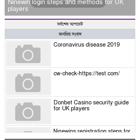
Ninewin login steps and methods for UK
players
সর্বশেষ আপডেট
জনপ্রিয় সংবাদ
Coronavirus disease 2019
cw-check-https://test.com/
Donbet Casino security guide
for UK players
Ninewins registration steps for
UK players – Quick sign‑up