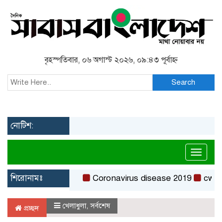
বৃহস্পতিবার, ০৬ অগাস্ট ২০২৬, ০৯:৪৩ পূর্বাহ্ন
Search
নোটিশ:
Toggl
শিরোনামঃ
Coronavirus disease 2019
cw-check
খেলাধুলা
,
সর্বশেষ
প্রচ্ছদ