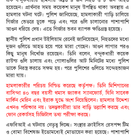
এক বন্দুকধারীর হামলায় অন্তত ৪ জন নিহত ও ৮ জন আহত
হয়েছেন। প্রার্থনার সময় কয়েকশ মানুষ উপস্থিত থাকা অবস্থায় এ
হামলার ঘটনা ঘটে। পুলিশ জানিয়েছে, হামলাকারী গাড়ি চালিয়ে
গির্জার ভেতরে ঢুকে পড়ে এবং পরে গুলি চালানোর পাশাপাশি
আগুন ধরিয়ে দেয়। এতে গির্জার ভবন ব্যাপক ক্ষতিগ্রস্ত হয়েছে।
স্থানীয় পুলিশ প্রধান উইলিয়াম রেনেই জানিয়েছেন, নিহতদের মধ্যে
দুজন গুলিতে আহত হয়ে পরে মারা গেছেন। আগুন লাগার পরও
কিছু মানুষ নিখোঁজ রয়েছেন। তিনি বলেন, বন্দুকধারী কয়েক
রাউন্ড গুলি চালায় এবং গোলাগুলির আট মিনিটের মধ্যে পুলিশ
তাকে নিরস্ত্র করতে সক্ষম হয়। পরে পুলিশের গুলিতে সন্দেহভাজন
মারা যায়।
হামলাকারীর পরিচয় নিশ্চিত করেছে কর্তৃপক্ষ। তিনি মিশিগানের
বাসিন্দা ৪০ বছর বয়সী থমাস জ্যাকব স্যানফোর্ড, যিনি সাবেক
মার্কিন মেরিন এবং ইরাক যুদ্ধে অংশ নিয়েছিলেন। হামলার উদ্দেশ্য
এখনও পরিষ্কার নয়। তদন্তকারীরা তার বাড়ি তল্লাশি করছে এবং
ফোন রেকর্ডসহ ডিজিটাল তথ্য পরীক্ষা করছে।
এফবিআই এ ঘটনায় নেতৃত্ব দিচ্ছে। সংস্থার ক্রাইসিস রেসপন্স টিম
ও বোমা বিশেষজ্ঞ ইতোমধ্যেই মোতায়েন করা হয়েছে। পাশাপাশি