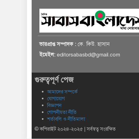
ভারপ্রাপ্ত সম্পাদক :
কে. কিউ. হাসান
ইমেইল:
editorsabasbd@gmail.com
গুরুত্বপূর্ণ পেজ
আমাদের সম্পর্কে
যোগাযোগ
বিজ্ঞাপন
গোপনীয়তা নীতি
শর্তাবলি ও নীতিমালা
© কপিরাইট ২০২৪-২০২৫ | সর্বস্বত্ব সংরক্ষিত