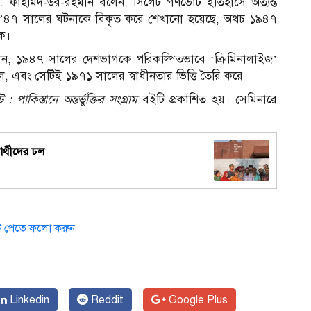
. ফাহমিদ-উর-রহমান বলেন, সিলেট গণভোট ইতিহাসে অত্যন্ত
েন, ’৪৭ সালের ঘটনাকে বিকৃত করে শেখানো হয়েছে, অথচ ১৯৪৭
লক।
১
ন, ১৯৪৭ সালের দেশভাগকে পরিকল্পিতভাবে ‘ক্রিমিনালাইজ’
 ছিল, এবং সেটিই ১৯৭১ সালের স্বাধীনতার ভিত্তি তৈরি করে।
াকিস্তানে অন্তর্ভুক্তির সংগ্রাম
বইটি প্রকাশিত হয়। সেমিনারে
নার্থীদের ঢল
ডেট পেতে ফলো করুন
Linkedin
Reddit
Google Plus