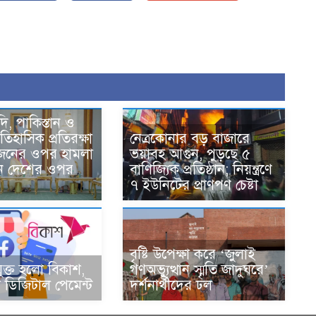
দি, পাকিস্তান ও
তিহাসিক প্রতিরক্ষা
নেত্রকোনার বড় বাজারে
একজনের ওপর হামলা
ভয়াবহ আগুন, পুড়ছে ৫
ন দেশের ওপর
বাণিজ্যিক প্রতিষ্ঠান; নিয়ন্ত্রণে
৭ ইউনিটের প্রাণপণ চেষ্টা
বৃষ্টি উপেক্ষা করে ‘জুলাই
ুক্ত হলো বিকাশ,
গণঅভ্যুত্থান স্মৃতি জাদুঘরে’
ডিজিটাল পেমেন্ট
দর্শনার্থীদের ঢল