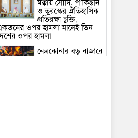
মক্কায় সৌদি, পাকিস্তান
ও তুরস্কের ঐতিহাসিক
প্রতিরক্ষা চুক্তি,
একজনের ওপর হামলা মানেই তিন
দেশের ওপর হামলা
নেত্রকোনার বড় বাজারে
ভয়াবহ আগুন, পুড়ছে ৫
বাণিজ্যিক প্রতিষ্ঠান;
িয়ন্ত্রণে ৭ ইউনিটের প্রাণপণ চেষ্টা
সাকিবের দেশে ফেরা ও
জাতীয় দলে ফেরার
সম্ভাবনা নেই, ইঙ্গিত
্রীড়া প্রতিমন্ত্রীর
ফেসবুকে যুক্ত হলো