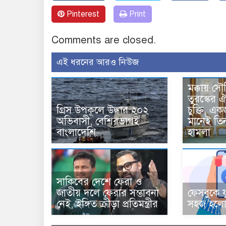
Pinterest
Print
Comments are closed.
এই ধরনের আরও নিউজ
মক্কায় সৌ
তুরস্কের ঐ
গ্রিস উপকূলে উদ্ধার ২০২
চুক্তি, 
অভিবাসী, বেশিরভাগই
মানেই তি
বাংলাদেশি
হামলা
সাকিবের দেশে ফেরা ও
জাতীয় দলে ফেরার সম্ভাবনা
ফেসবুকে য
নেই, ইঙ্গিত ক্রীড়া প্রতিমন্ত্রীর
সহজ হলো 