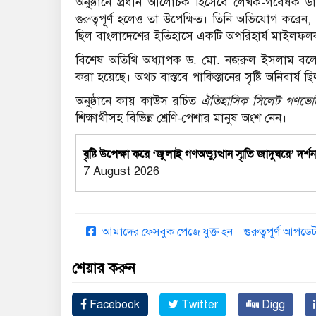
অনুষ্ঠানে প্রধান আলোচক হিসেবে লেখক-গবেষক ডা
গুরুত্বপূর্ণ হলেও তা উপেক্ষিত। তিনি অভিযোগ কর
ছিল বাংলাদেশের ইতিহাসে একটি অপরিহার্য মাইলফ
বিশেষ অতিথি অধ্যাপক ড. মো. নজরুল ইসলাম বলে
করা হয়েছে। অথচ বাস্তবে পাকিস্তানের সৃষ্টি অনিবার্য
অনুষ্ঠানে কায় কাউস রচিত
ঐতিহাসিক সিলেট গণভোট : প
শিক্ষার্থীসহ বিভিন্ন শ্রেণি-পেশার মানুষ অংশ নেন।
বৃষ্টি উপেক্ষা করে ‘জুলাই গণঅভ্যুত্থান স্মৃতি জাদুঘরে’ দর্শ
7 August 2026
আমাদের ফেসবুক পেজে যুক্ত হন – গুরুত্বপূর্ণ আপ
শেয়ার করুন
Facebook
Twitter
Digg