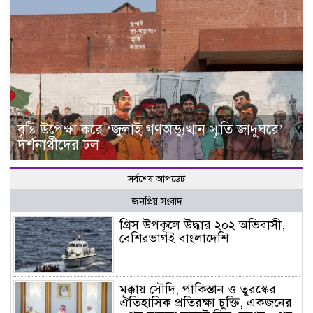
বৃষ্টি উপেক্ষা করে ‘জুলাই গণঅভ্যুত্থান স্মৃতি জাদুঘরে’
দর্শনার্থীদের ঢল
সর্বশেষ আপডেট
জনপ্রিয় সংবাদ
গ্রিস উপকূলে উদ্ধার ২০২ অভিবাসী,
বেশিরভাগই বাংলাদেশি
মক্কায় সৌদি, পাকিস্তান ও তুরস্কের
ঐতিহাসিক প্রতিরক্ষা চুক্তি, একজনের