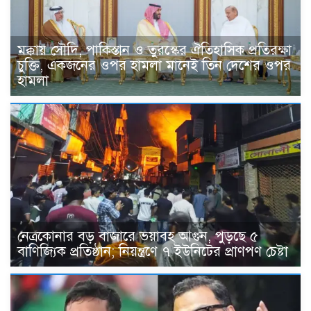
মক্কায় সৌদি, পাকিস্তান ও তুরস্কের ঐতিহাসিক প্রতিরক্ষা
চুক্তি, একজনের ওপর হামলা মানেই তিন দেশের ওপর
হামলা
নেত্রকোনার বড় বাজারে ভয়াবহ আগুন, পুড়ছে ৫
বাণিজ্যিক প্রতিষ্ঠান; নিয়ন্ত্রণে ৭ ইউনিটের প্রাণপণ চেষ্টা