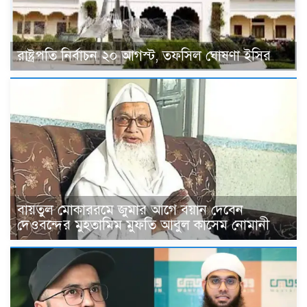
রাষ্ট্রপতি নির্বাচন ২০ আগস্ট, তফসিল ঘোষণা ইসির
বায়তুল মোকাররমে জুমার আগে বয়ান দেবেন
দেওবন্দের মুহতামিম মুফতি আবুল কাসেম নোমানী