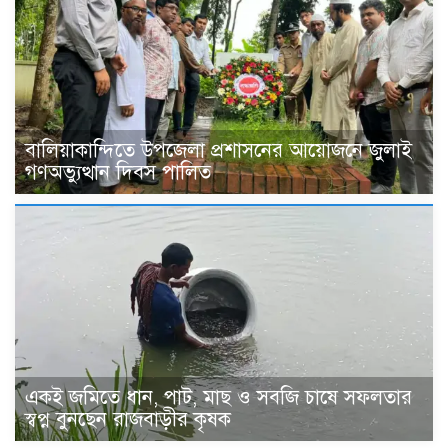
বালিয়াকান্দিতে উপজেলা প্রশাসনের আয়োজনে জুলাই
গণঅভ্যুত্থান দিবস পালিত
একই জমিতে ধান, পাট, মাছ ও সবজি চাষে সফলতার
স্বপ্ন বুনছেন রাজবাড়ীর কৃষক