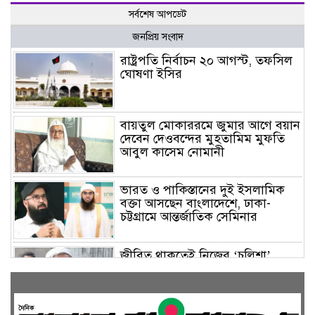
সর্বশেষ আপডেট
জনপ্রিয় সংবাদ
রাষ্ট্রপতি নির্বাচন ২০ আগস্ট, তফসিল
ঘোষণা ইসির
বায়তুল মোকাররমে জুমার আগে বয়ান
দেবেন দেওবন্দের মুহতামিম মুফতি
আবুল কাসেম নোমানী
ভারত ও পাকিস্তানের দুই ইসলামিক
বক্তা আসছেন বাংলাদেশে, ঢাকা-
চট্টগ্রামে আন্তর্জাতিক সেমিনার
জীবিত থাকতেই নিজের ‘চল্লিশা’
করলেন বৃদ্ধ, খেলেন ২ হাজার মানুষ