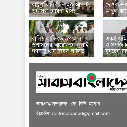
রাষ্ট্রপতি নির্বাচন ২০ আগস্ট,
দেওবন্দে
তফসিল ঘোষণা ইসির
আবুল কাস
বালিয়াকান্দিতে উপজেলা
একই জমিত
প্রশাসনের আয়োজনে জুলাই
ও সবজি চা
গণঅভ্যুত্থান দিবস পালিত
বুনছেন র
ভারপ্রাপ্ত সম্পাদক :
কে. কিউ. হাসান
ইমেইল:
editorsabasbd@gmail.com