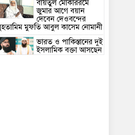
বায়তুল মোকাররমে
জুমার আগে বয়ান
দেবেন দেওবন্দের
মুহতামিম মুফতি আবুল কাসেম নোমানী
ভারত ও পাকিস্তানের দুই
ইসলামিক বক্তা আসছেন
বাংলাদেশে, ঢাকা-
ট্টগ্রামে আন্তর্জাতিক সেমিনার
জীবিত থাকতেই নিজের
‘চল্লিশা’ করলেন বৃদ্ধ,
খেলেন ২ হাজার মানুষ
বালিয়াকান্দিতে
উপজেলা প্রশাসনের
আয়োজনে জুলাই