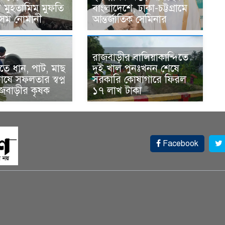
র মুহতামিম মুফতি
বাংলাদেশে, ঢাকা-চট্টগ্রামে
েম নোমানী
আন্তর্জাতিক সেমিনার
রাজবাড়ীর বালিয়াকান্দিতে
ে ধান, পাট, মাছ
দুই খাল পুনঃখনন শেষে
ষে সফলতার স্বপ্ন
সরকারি কোষাগারে ফিরল
াজবাড়ীর কৃষক
১৭ লাখ টাকা
Facebook