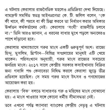
এ ঘটনায় কেরালার রাজনৈতিক মহলেও প্রতিক্রিয়া দেখা দিয়েছে।
বামফ্রন্ট সমর্থিত স্বতন্ত্র আইনপ্রণেতা কে. টি. জলিল বলেন, “কে
কী খাবে, কী পরবে বা কী চিন্তা করবে তা নির্ধারণ করার অধিকার
ঊর্ধ্বতন কর্মকর্তাদের নেই। কেরালায় ‘সংঘী’ রাজনীতি চলবে
না।” তিনি আরও জানান, এ ধরনের বাধার মুখে পড়লে অন্যদেরও
পাশে দাঁড়ানো হবে।
কেরালার খাদ্যাভ্যাসে গরুর মাংস একটি গুরুত্বপূর্ণ অংশ। রাজ্যে
হিন্দু, মুসলিম, খ্রিস্টান—বিভিন্ন সম্প্রদায়ের মানুষই এটি খেয়ে
থাকেন। পরিসংখ্যান অনুযায়ী, গরুর মাংস রাজ্যের সবচেয়ে
জনপ্রিয় মাংস। ২০১৭ সালে কেন্দ্রীয় সরকার কসাইখানায় বিক্রির
জন্য গবাদি পশু কেনাবেচা নিষিদ্ধ করলে কেরালা জুড়ে তীব্র
প্রতিবাদ হয়েছিল। সে সময় গরুর মাংস উৎসব ও গণভোজের
আয়োজন করা হয়।
কেরালায় ‘বিফ’ বলতে সাধারণত গরু ও মহিষের মাংস বোঝানো
হয়। এ মাংস খাওয়ার সঙ্গে কোনো ধর্মীয় সীমাবদ্ধতা নেই।
তবে এখনো পর্যন্ত ক্যানারা ব্যাংকের কেন্দ্রীয় নেতৃত্ব এ ঘটনায়