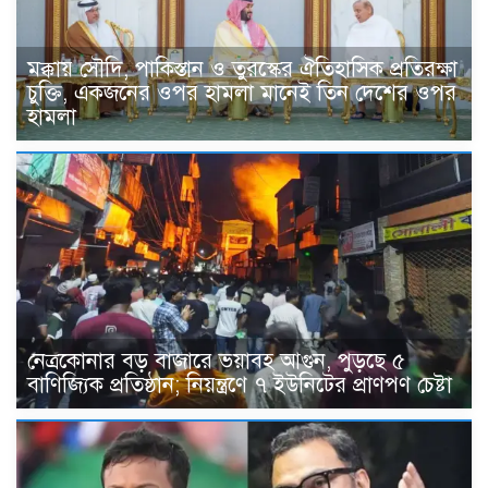
মক্কায় সৌদি, পাকিস্তান ও তুরস্কের ঐতিহাসিক প্রতিরক্ষা
চুক্তি, একজনের ওপর হামলা মানেই তিন দেশের ওপর
হামলা
নেত্রকোনার বড় বাজারে ভয়াবহ আগুন, পুড়ছে ৫
বাণিজ্যিক প্রতিষ্ঠান; নিয়ন্ত্রণে ৭ ইউনিটের প্রাণপণ চেষ্টা