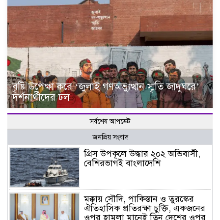
বৃষ্টি উপেক্ষা করে ‘জুলাই গণঅভ্যুত্থান স্মৃতি জাদুঘরে’
দর্শনার্থীদের ঢল
সর্বশেষ আপডেট
জনপ্রিয় সংবাদ
গ্রিস উপকূলে উদ্ধার ২০২ অভিবাসী,
বেশিরভাগই বাংলাদেশি
মক্কায় সৌদি, পাকিস্তান ও তুরস্কের
ঐতিহাসিক প্রতিরক্ষা চুক্তি, একজনের
ওপর হামলা মানেই তিন দেশের ওপর