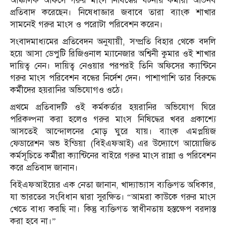
আঞ্চলিক অফিসে গরুর মাংস নিষিদ্ধের ঘটনায় কর্মীরা অভিনব
প্রতিবাদ করেছেন। নিষেধাজ্ঞার জবাবে তারা ব্যাংক শাখার
সামনেই গরুর মাংস ও পরোটা পরিবেশন করেন।
সংবাদমাধ্যমের প্রতিবেদন অনুযায়ী, সম্প্রতি বিহার থেকে বদলি
হয়ে আসা ডেপুটি রিজিওনাল ম্যানেজার অশ্বিনী কুমার ওই শাখার
দায়িত্ব নেন। দায়িত্ব নেওয়ার পরপরই তিনি অফিসের ক্যান্টিনে
গরুর মাংস পরিবেশন বন্ধের নির্দেশ দেন। পাশাপাশি তার বিরুদ্ধে
কর্মীদের হয়রানির অভিযোগও ওঠে।
প্রথমে প্রতিবাদটি ওই কর্মকর্তার হয়রানির অভিযোগ ঘিরে
পরিকল্পনা করা হলেও গরুর মাংস নিষিদ্ধের খবর প্রকাশ্যে
আসতেই আন্দোলনের মোড় ঘুরে যায়। ব্যাংক এমপ্লয়িজ
ফেডারেশন অভ ইন্ডিয়া (বিইএফআই) এর উদ্যোগে আয়োজিত
কর্মসূচিতে কর্মীরা ক্যান্টিনের বাইরে গরুর মাংস রান্না ও পরিবেশন
করে প্রতিবাদ জানান।
বিইএফআইয়ের এক নেতা জানান, খাদ্যাভ্যাস ব্যক্তিগত অধিকার,
যা ভারতের সংবিধান দ্বারা সুরক্ষিত। “আমরা কাউকে গরুর মাংস
খেতে বাধ্য করছি না। কিন্তু ব্যক্তিগত স্বাধীনতায় হস্তক্ষেপ বরদাস্ত
করা হবে না।”