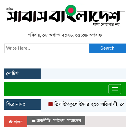
শনিবার, ০৮ অগাস্ট ২০২৬, ০৫:৩৯ অপরাহ্ন
Search
নোটিশ:
Toggl
শিরোনামঃ
গ্রিস উপকূলে উদ্ধার ২০২ অভিবাসী, বেশিরভাগ
রাজনীতি
,
সর্বশেষ
,
সারাদেশ
প্রচ্ছদ