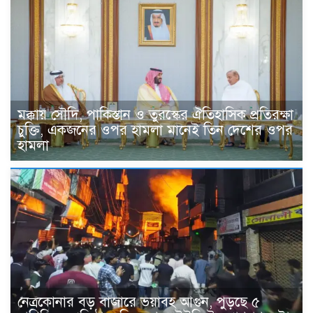
মক্কায় সৌদি, পাকিস্তান ও তুরস্কের ঐতিহাসিক প্রতিরক্ষা
চুক্তি, একজনের ওপর হামলা মানেই তিন দেশের ওপর
হামলা
নেত্রকোনার বড় বাজারে ভয়াবহ আগুন, পুড়ছে ৫