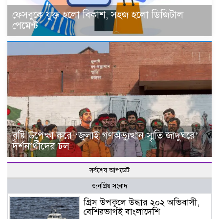
ফেসবুকে যুক্ত হলো বিকাশ, সহজ হলো ডিজিটাল
পেমেন্ট
বৃষ্টি উপেক্ষা করে ‘জুলাই গণঅভ্যুত্থান স্মৃতি জাদুঘরে’
দর্শনার্থীদের ঢল
সর্বশেষ আপডেট
জনপ্রিয় সংবাদ
গ্রিস উপকূলে উদ্ধার ২০২ অভিবাসী,
বেশিরভাগই বাংলাদেশি