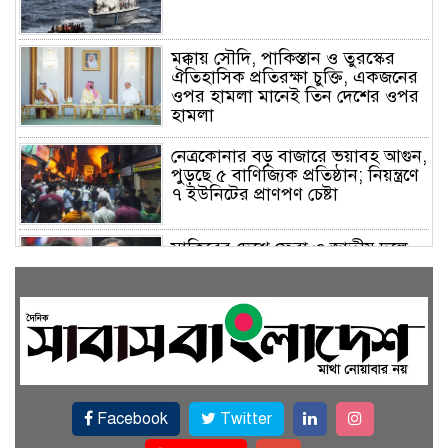
মক্কায় সৌদি, পাকিস্তান ও তুরস্কের
ঐতিহাসিক প্রতিরক্ষা চুক্তি, একজনের
ওপর হামলা মানেই তিন দেশের ওপর
হামলা
নেত্রকোনার বড় বাজারে ভয়াবহ আগুন,
পুড়ছে ৫ বাণিজ্যিক প্রতিষ্ঠান; নিয়ন্ত্রণে
৭ ইউনিটের প্রাণপণ চেষ্টা
সাকিবের দেশে ফেরা ও জাতীয় দলে
ফেরার সম্ভাবনা নেই, ইঙ্গিত ক্রীড়া
প্রতিমন্ত্রীর
ফেসবুকে যুক্ত হলো বিকাশ, সহজ
হলো ডিজিটাল পেমেন্ট
Facebook
Twitter
বৃষ্টি উপেক্ষা করে ‘জুলাই গণঅভ্যুত্থান