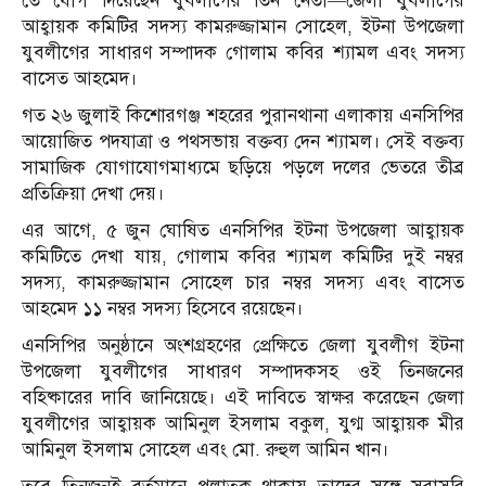
তে যোগ দিয়েছেন যুবলীগের তিন নেতা—জেলা যুবলীগের
আহ্বায়ক কমিটির সদস্য কামরুজ্জামান সোহেল, ইটনা উপজেলা
যুবলীগের সাধারণ সম্পাদক গোলাম কবির শ্যামল এবং সদস্য
বাসেত আহমেদ।
গত ২৬ জুলাই কিশোরগঞ্জ শহরের পুরানথানা এলাকায় এনসিপির
আয়োজিত পদযাত্রা ও পথসভায় বক্তব্য দেন শ্যামল। সেই বক্তব্য
সামাজিক যোগাযোগমাধ্যমে ছড়িয়ে পড়লে দলের ভেতরে তীব্র
প্রতিক্রিয়া দেখা দেয়।
এর আগে, ৫ জুন ঘোষিত এনসিপির ইটনা উপজেলা আহ্বায়ক
কমিটিতে দেখা যায়, গোলাম কবির শ্যামল কমিটির দুই নম্বর
সদস্য, কামরুজ্জামান সোহেল চার নম্বর সদস্য এবং বাসেত
আহমেদ ১১ নম্বর সদস্য হিসেবে রয়েছেন।
এনসিপির অনুষ্ঠানে অংশগ্রহণের প্রেক্ষিতে জেলা যুবলীগ ইটনা
উপজেলা যুবলীগের সাধারণ সম্পাদকসহ ওই তিনজনের
বহিষ্কারের দাবি জানিয়েছে। এই দাবিতে স্বাক্ষর করেছেন জেলা
যুবলীগের আহ্বায়ক আমিনুল ইসলাম বকুল, যুগ্ম আহ্বায়ক মীর
আমিনুল ইসলাম সোহেল এবং মো. রুহুল আমিন খান।