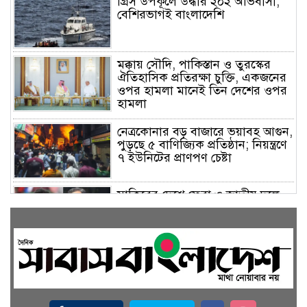
গ্রিস উপকূলে উদ্ধার ২০২ অভিবাসী,
বেশিরভাগই বাংলাদেশি
মক্কায় সৌদি, পাকিস্তান ও তুরস্কের
ঐতিহাসিক প্রতিরক্ষা চুক্তি, একজনের
ওপর হামলা মানেই তিন দেশের ওপর
হামলা
নেত্রকোনার বড় বাজারে ভয়াবহ আগুন,
পুড়ছে ৫ বাণিজ্যিক প্রতিষ্ঠান; নিয়ন্ত্রণে
৭ ইউনিটের প্রাণপণ চেষ্টা
সাকিবের দেশে ফেরা ও জাতীয় দলে
ফেরার সম্ভাবনা নেই, ইঙ্গিত ক্রীড়া
প্রতিমন্ত্রীর
ফেসবুকে যুক্ত হলো বিকাশ, সহজ
হলো ডিজিটাল পেমেন্ট