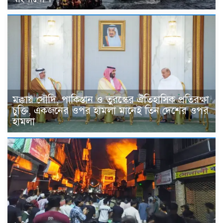
মক্কায় সৌদি, পাকিস্তান ও তুরস্কের ঐতিহাসিক প্রতিরক্ষা
চুক্তি, একজনের ওপর হামলা মানেই তিন দেশের ওপর
হামলা