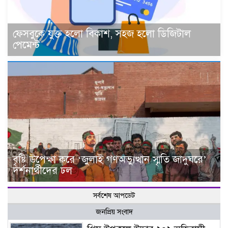
ফেসবুকে যুক্ত হলো বিকাশ, সহজ হলো ডিজিটাল
পেমেন্ট
বৃষ্টি উপেক্ষা করে ‘জুলাই গণঅভ্যুত্থান স্মৃতি জাদুঘরে’
দর্শনার্থীদের ঢল
সর্বশেষ আপডেট
জনপ্রিয় সংবাদ