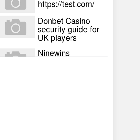
https://test.com/
Donbet Casino
security guide for
UK players
Ninewins
registration steps
for UK players –
Quick sign‑up guide
Nine Wins Casino
account
verification guide
for UK players
NineWin login