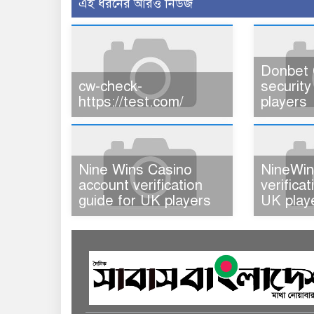
এই ধরনের আরও নিউজ
Donbet 
cw-check-
security
https://test.com/
players
Nine Wins Casino
NineWin
account verification
verifica
guide for UK players
UK play