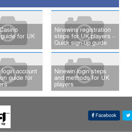
Casino
Ninewins registration
 guide for UK
steps for UK players –
Quick sign‑up guide
 login account
Ninewin login steps
tion guide for
and methods for UK
ers
players
Facebook