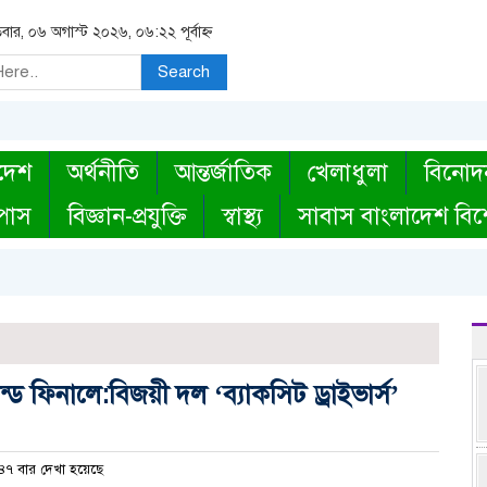
িবার, ০৬ অগাস্ট ২০২৬, ০৬:২২ পূর্বাহ্ন
Search
দেশ
অর্থনীতি
আন্তর্জাতিক
খেলাধুলা
বিনোদ
্পাস
বিজ্ঞান-প্রযুক্তি
স্বাস্থ্য
সাবাস বাংলাদেশ বিশ
C
ন্ড ফিনালে:বিজয়ী দল ‘ব্যাকসিট ড্রাইভার্স’
৭ বার দেখা হয়েছে