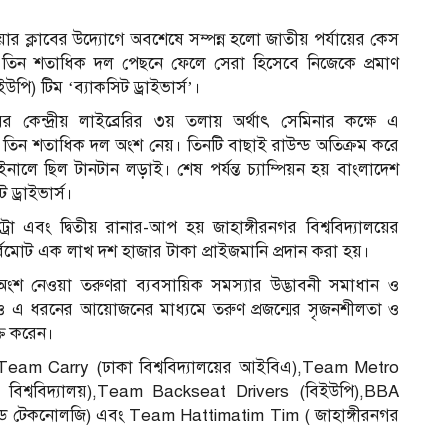
য়ার ক্লাবের উদ্যোগে অবশেষে সম্পন্ন হলো জাতীয় পর্যায়ের কেস
নালে।তিন শতাধিক দল পেছনে ফেলে সেরা হিসেবে নিজেকে প্রমাণ
পি) টিম ‘ব্যাকসিট ড্রাইভার্স’।
র কেন্দ্রীয় লাইব্রেরির ৩য় তলায় অর্থাৎ সেমিনার কক্ষে এ
ুড়ে তিন শতাধিক দল অংশ নেয়। তিনটি বাছাই রাউন্ড অতিক্রম করে
নালে ছিল টানটান লড়াই। শেষ পর্যন্ত চ্যাম্পিয়ন হয় বাংলাদেশ
ড্রাইভার্স।
ট্রো এবং দ্বিতীয় রানার-আপ হয় জাহাঙ্গীরনগর বিশ্ববিদ্যালয়ের
মোট এক লাখ দশ হাজার টাকা প্রাইজমানি প্রদান করা হয়।
অংশ নেওয়া তরুণরা ব্যবসায়িক সমস্যার উদ্ভাবনী সমাধান ও
েও এ ধরনের আয়োজনের মাধ্যমে তরুণ প্রজন্মের সৃজনশীলতা ও
্ত করেন।
ো:Team Carry (ঢাকা বিশ্ববিদ্যালয়ের আইবিএ),Team Metro
াথ বিশ্ববিদ্যালয়),Team Backseat Drivers (বিইউপি),BBA
যান্ড টেকনোলজি) এবং Team Hattimatim Tim ( জাহাঙ্গীরনগর