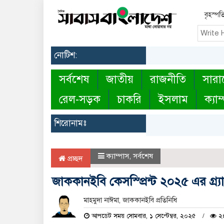
বৃহস্পত
নোটিশ:
সর্বশেষ
জাতীয়
রাজনীতি
সারা
রেল-সড়ক
চাকরি
ইসলাম
ক্যাম
শিরোনামঃ
ক্যাম্পাস
,
সর্বশেষ
প্রচ্ছদ
জাককানইবি কেসস্প্রিন্ট ২০২৫ এর গ্র্যা
মাহমুদা নাঈমা, জাককানইবি প্রতিনিধি
আপডেট সময় সোমবার, ১ সেপ্টেম্বর, ২০২৫
২৪