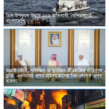
গ্রিস উপকূলে উদ্ধার ২০২ অভিবাসী, বেশিরভাগই
বাংলাদেশি
মক্কায় সৌদি, পাকিস্তান ও তুরস্কের ঐতিহাসিক প্রতিরক্ষা
চুক্তি, একজনের ওপর হামলা মানেই তিন দেশের ওপর
হামলা