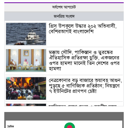
সর্বশেষ আপডেট
জনপ্রিয় সংবাদ
গ্রিস উপকূলে উদ্ধার ২০২ অভিবাসী,
বেশিরভাগই বাংলাদেশি
মক্কায় সৌদি, পাকিস্তান ও তুরস্কের
ঐতিহাসিক প্রতিরক্ষা চুক্তি, একজনের
ওপর হামলা মানেই তিন দেশের ওপর
হামলা
নেত্রকোনার বড় বাজারে ভয়াবহ আগুন,
পুড়ছে ৫ বাণিজ্যিক প্রতিষ্ঠান; নিয়ন্ত্রণে
৭ ইউনিটের প্রাণপণ চেষ্টা
সাকিবের দেশে ফেরা ও জাতীয় দলে
ফেরার সম্ভাবনা নেই, ইঙ্গিত ক্রীড়া
প্রতিমন্ত্রীর