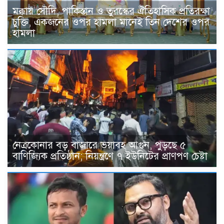
মক্কায় সৌদি, পাকিস্তান ও তুরস্কের ঐতিহাসিক প্রতিরক্ষা
চুক্তি, একজনের ওপর হামলা মানেই তিন দেশের ওপর
হামলা
নেত্রকোনার বড় বাজারে ভয়াবহ আগুন, পুড়ছে ৫
বাণিজ্যিক প্রতিষ্ঠান; নিয়ন্ত্রণে ৭ ইউনিটের প্রাণপণ চেষ্টা