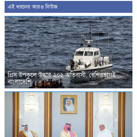
এই ধরনের আরও নিউজ
গ্রিস উপকূলে উদ্ধার ২০২ অভিবাসী, বেশিরভাগই
বাংলাদেশি