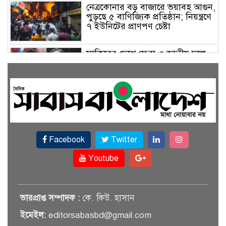
নেত্রকোনার বড় বাজারে ভয়াবহ আগুন,
পুড়ছে ৫ বাণিজ্যিক প্রতিষ্ঠান; নিয়ন্ত্রণে
৭ ইউনিটের প্রাণপণ চেষ্টা
সাকিবের দেশে ফেরা ও জাতীয় দলে
ফেরার সম্ভাবনা নেই, ইঙ্গিত ক্রীড়া
প্রতিমন্ত্রীর
ফেসবুকে যুক্ত হলো বিকাশ, সহজ
হলো ডিজিটাল পেমেন্ট
Facebook
Twitter
বৃষ্টি উপেক্ষা করে ‘জুলাই গণঅভ্যুত্থান
স্মৃতি জাদুঘরে’ দর্শনার্থীদের ঢল
Youtube
সেমিকন্ডাক্টর খাতে সুখবর, আসছে
ভারপ্রাপ্ত সম্পাদক :
কে. কিউ. হাসান
বিশেষ প্রণোদনা
ইমেইল:
editorsabasbd@gmail.com