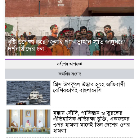
বৃষ্টি উপেক্ষা করে ‘জুলাই গণঅভ্যুত্থান স্মৃতি জাদুঘরে’
দর্শনার্থীদের ঢল
সর্বশেষ আপডেট
জনপ্রিয় সংবাদ
গ্রিস উপকূলে উদ্ধার ২০২ অভিবাসী,
বেশিরভাগই বাংলাদেশি
মক্কায় সৌদি, পাকিস্তান ও তুরস্কের
ঐতিহাসিক প্রতিরক্ষা চুক্তি, একজনের
ওপর হামলা মানেই তিন দেশের ওপর
হামলা