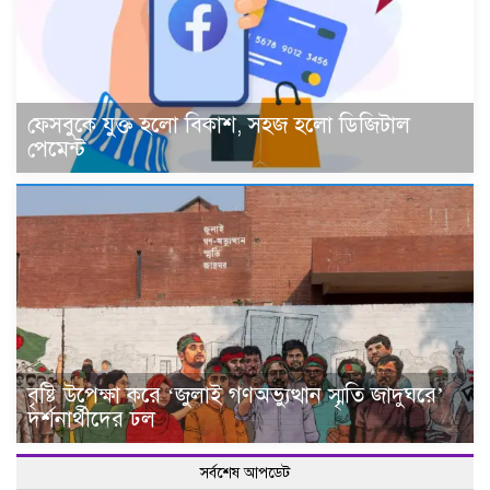
ফেসবুকে যুক্ত হলো বিকাশ, সহজ হলো ডিজিটাল
পেমেন্ট
বৃষ্টি উপেক্ষা করে ‘জুলাই গণঅভ্যুত্থান স্মৃতি জাদুঘরে’
দর্শনার্থীদের ঢল
সর্বশেষ আপডেট