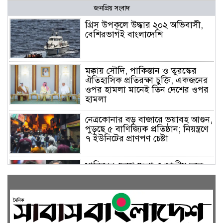
জনপ্রিয় সংবাদ
গ্রিস উপকূলে উদ্ধার ২০২ অভিবাসী,
বেশিরভাগই বাংলাদেশি
মক্কায় সৌদি, পাকিস্তান ও তুরস্কের
ঐতিহাসিক প্রতিরক্ষা চুক্তি, একজনের
ওপর হামলা মানেই তিন দেশের ওপর
হামলা
নেত্রকোনার বড় বাজারে ভয়াবহ আগুন,
পুড়ছে ৫ বাণিজ্যিক প্রতিষ্ঠান; নিয়ন্ত্রণে
৭ ইউনিটের প্রাণপণ চেষ্টা
সাকিবের দেশে ফেরা ও জাতীয় দলে
ফেরার সম্ভাবনা নেই, ইঙ্গিত ক্রীড়া
প্রতিমন্ত্রীর
ফেসবুকে যুক্ত হলো বিকাশ, সহজ
হলো ডিজিটাল পেমেন্ট