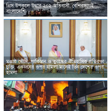
গ্রিস উপকূলে উদ্ধার ২০২ অভিবাসী, বেশিরভাগই
বাংলাদেশি
মক্কায় সৌদি, পাকিস্তান ও তুরস্কের ঐতিহাসিক প্রতিরক্ষা
চুক্তি, একজনের ওপর হামলা মানেই তিন দেশের ওপর
হামলা