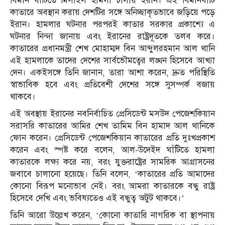
বিমান ঘাঁটিতে মিসাইল হামলা চালায় ইরান। এই বিমানঘাঁটি
কাতারে অবস্থান করায় দেশটির সঙ্গে অনিচ্ছাকৃতভাবে জড়িয়ে পড়ে
ইরান। হামলার ঘটনার পরপরই কাতার সরকার প্রকাশ্যে এ
ঘটনার নিন্দা জানায় এবং ইরানের রাষ্ট্রদূতকে তলব করে।
কাতারের প্রধানমন্ত্রী শেখ মোহাম্মদ বিন আব্দুলরহমান আল থানি
এই হামলাকে তাদের দেশের সার্বভৌমত্বের লঙ্ঘন হিসেবে আখ্যা
দেন। একইসঙ্গে তিনি জানান, তারা আশা করেন, দ্রুত পরিস্থিতি
স্বাভাবিক হবে এবং প্রতিবেশী দেশের সঙ্গে সুসম্পর্ক বজায়
থাকবে।
এই অবস্থায় ইরানের নবনির্বাচিত প্রেসিডেন্ট মসউদ পেজেশকিয়ান
সরাসরি কাতারের আমির শেখ তামিম বিন হামাদ আল থানিকে
ফোন করেন। প্রেসিডেন্ট পেজেশকিয়ান কাতারের প্রতি দুঃখপ্রকাশ
করেন এবং স্পষ্ট করে বলেন, আল-উদেইদ ঘাঁটিতে হামলা
কাতারকে লক্ষ্য করে নয়, বরং যুক্তরাষ্ট্রের সামরিক আগ্রাসনের
জবাবে চালানো হয়েছে। তিনি বলেন, ‘কাতারের প্রতি আমাদের
কোনো বিরূপ মনোভাব নেই। বরং আমরা কাতারকে বন্ধু রাষ্ট্র
হিসেবে দেখি এবং ভবিষ্যতেও এই বন্ধুত্ব অটুট থাকবে।’
তিনি আরো উল্লেখ করেন, ‘কোনো কাতারি নাগরিক বা স্থাপনায়