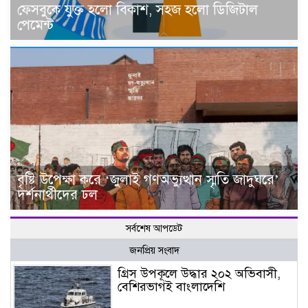
ফেসবুকে যুক্ত হলো বিকাশ, সহজ হলো ডিজিটাল
পেমেন্ট
বৃষ্টি উপেক্ষা করে ‘জুলাই গণঅভ্যুত্থান স্মৃতি জাদুঘরে’
দর্শনার্থীদের ঢল
সর্বশেষ আপডেট
জনপ্রিয় সংবাদ
গ্রিস উপকূলে উদ্ধার ২০২ অভিবাসী,
বেশিরভাগই বাংলাদেশি