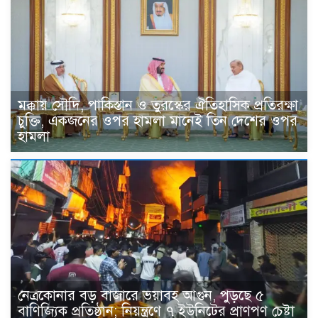
মক্কায় সৌদি, পাকিস্তান ও তুরস্কের ঐতিহাসিক প্রতিরক্ষা
চুক্তি, একজনের ওপর হামলা মানেই তিন দেশের ওপর
হামলা
নেত্রকোনার বড় বাজারে ভয়াবহ আগুন, পুড়ছে ৫
বাণিজ্যিক প্রতিষ্ঠান; নিয়ন্ত্রণে ৭ ইউনিটের প্রাণপণ চেষ্টা