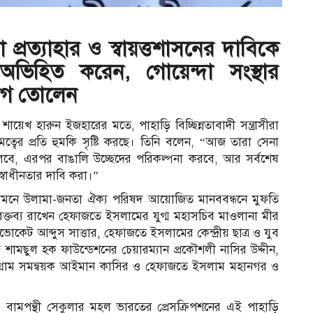
া প্রত্যাহার ও স্বায়ত্তশাসনের দাবিকে
বে অভিহিত করেন, গোয়েন্দা সংস্থার
িযোগ তোলেন
য়েখ হারুন ইজহারের মতে, পাহাড়ি বিচ্ছিন্নতাবাদী সন্ত্রাসীরা
ৌমত্বের প্রতি হুমকি সৃষ্টি করছে। তিনি বলেন, “আজ তারা সেনা
 তুলবে, এরপর বাঙালি উচ্ছেদের পরিকল্পনা করবে, আর সর্বশেষ
স্বাধীনতার দাবি করা।”
 সামনে উলামা-জনতা ঐক্য পরিষদ আয়োজিত মানববন্ধনে মুফতি
তব্য রাখেন হেফাজতে ইসলামের যুগ্ম মহাসচিব মাওলানা মীর
কেট আব্দুস সাত্তার, হেফাজতে ইসলামের কেন্দ্রীয় ছাত্র ও যুব
মছুল হক ফাউন্ডেশনের চেয়ারম্যান প্রকৌশলী নাসির উদ্দীন,
 চট্টগ্রাম সমন্বয়ক আইমান কাসির ও হেফাজতে ইসলাম মহানগর ও
আ
বামপন্থী সেকুলার মহল ভারতের প্রেসক্রিপশনের এই পাহাড়ি