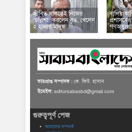
জীবিত থাকতেই নিজের
বালিয়াকা
‘চল্লিশা’ করলেন বৃদ্ধ, খেলেন
প্রশাসনে
২ হাজার মানুষ
গণঅভ্যুত্
ভারপ্রাপ্ত সম্পাদক :
কে. কিউ. হাসান
ইমেইল:
editorsabasbd@gmail.com
গুরুত্বপূর্ণ পেজ
আমাদের সম্পর্কে