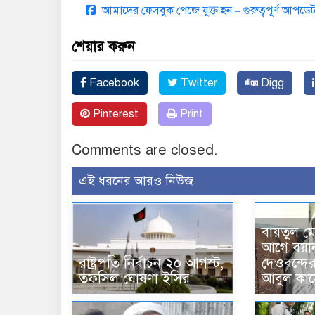
আমাদের ফেসবুক পেজে যুক্ত হন – গুরুত্বপূর্ণ আপ
শেয়ার করুন
Facebook
Twitter
Digg
Pinterest
Print
Comments are closed.
এই ধরনের আরও নিউজ
বায়তুল ম
আগে বয়া
রাষ্ট্রপতি নির্বাচন ২০ আগস্ট,
দেওবন্দে
তফসিল ঘোষণা ইসির
আবুল কাস