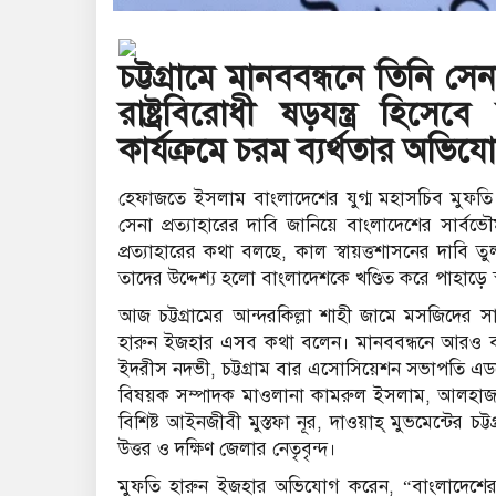
চট্টগ্রামে মানববন্ধনে তিনি সেন
রাষ্ট্রবিরোধী ষড়যন্ত্র হিসে
কার্যক্রমে চরম ব্যর্থতার অভ
হেফাজতে ইসলাম বাংলাদেশের যুগ্ম মহাসচিব মুফতি শা
সেনা প্রত্যাহারের দাবি জানিয়ে বাংলাদেশের সার্বভ
প্রত্যাহারের কথা বলছে, কাল স্বায়ত্তশাসনের দাবি
তাদের উদ্দেশ্য হলো বাংলাদেশকে খণ্ডিত করে পাহাড়ে 
আজ চট্টগ্রামের আন্দরকিল্লা শাহী জামে মসজিদের
হারুন ইজহার এসব কথা বলেন। মানববন্ধনে আরও বক্
ইদরীস নদভী, চট্টগ্রাম বার এসোসিয়েশন সভাপতি এডভো
বিষয়ক সম্পাদক মাওলানা কামরুল ইসলাম, আলহাজ শা
বিশিষ্ট আইনজীবী মুস্তফা নূর, দাওয়াহ্ মুভমেন্টের
উত্তর ও দক্ষিণ জেলার নেতৃবৃন্দ।
মুফতি হারুন ইজহার অভিযোগ করেন, “বাংলাদেশের 