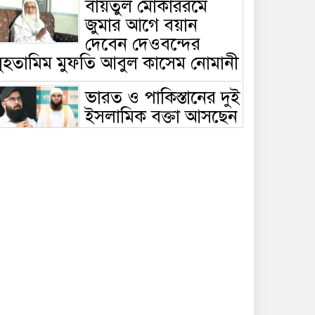
বায়তুল মোকাররমে
জুমার আগে বয়ান
দেবেন দেওবন্দের
মুহতামিম মুফতি আবুল কাসেম নোমানী
ভারত ও পাকিস্তানের দুই
ইসলামিক বক্তা আসছেন
বাংলাদেশে, ঢাকা-
ট্টগ্রামে আন্তর্জাতিক সেমিনার
জীবিত থাকতেই নিজের
‘চল্লিশা’ করলেন বৃদ্ধ,
খেলেন ২ হাজার মানুষ
বালিয়াকান্দিতে
উপজেলা প্রশাসনের
আয়োজনে জুলাই