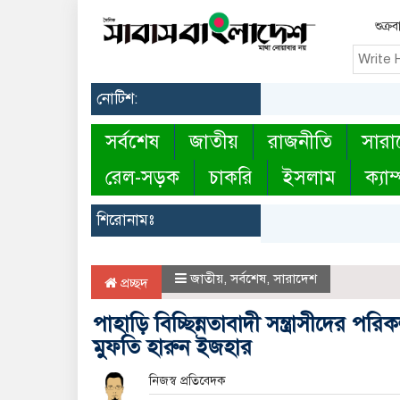
শুক্র
নোটিশ:
সর্বশেষ
জাতীয়
রাজনীতি
সারা
রেল-সড়ক
চাকরি
ইসলাম
ক্যাম
শিরোনামঃ
জাতীয়
,
সর্বশেষ
,
সারাদেশ
প্রচ্ছদ
পাহাড়ি বিচ্ছিন্নতাবাদী সন্ত্রাসীদের পর
মুফতি হারুন ইজহার
নিজস্ব প্রতিবেদক