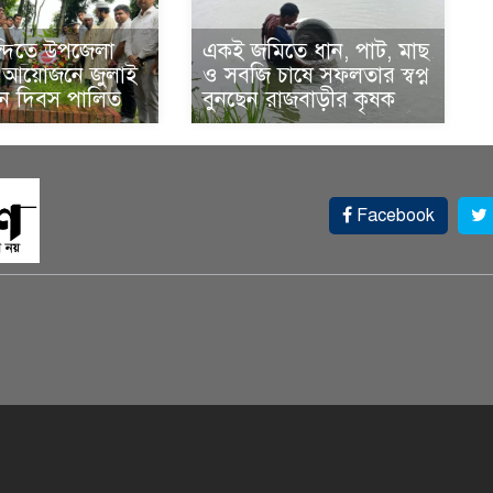
ন্দিতে উপজেলা
একই জমিতে ধান, পাট, মাছ
র আয়োজনে জুলাই
ও সবজি চাষে সফলতার স্বপ্ন
থান দিবস পালিত
বুনছেন রাজবাড়ীর কৃষক
Facebook