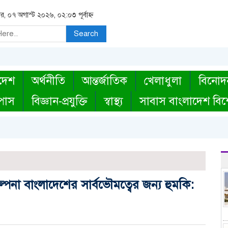
বার, ০৭ অগাস্ট ২০২৬, ০২:০৩ পূর্বাহ্ন
Search
দেশ
অর্থনীতি
আন্তর্জাতিক
খেলাধুলা
বিনোদ
্পাস
বিজ্ঞান-প্রযুক্তি
স্বাস্থ্য
সাবাস বাংলাদেশ বিশ
র
িকল্পনা বাংলাদেশের সার্বভৌমত্বের জন্য হুমকি: