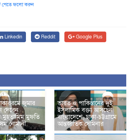
ডেট পেতে ফলো করুন
Linkedin
Reddit
Google Plus
োকাররমে জুমার
ভারত ও পাকিস্তানের দুই
ন দেবেন
ইসলামিক বক্তা আসছেন
র মুহতামিম মুফতি
বাংলাদেশে, ঢাকা-চট্টগ্রামে
েম নোমানী
আন্তর্জাতিক সেমিনার